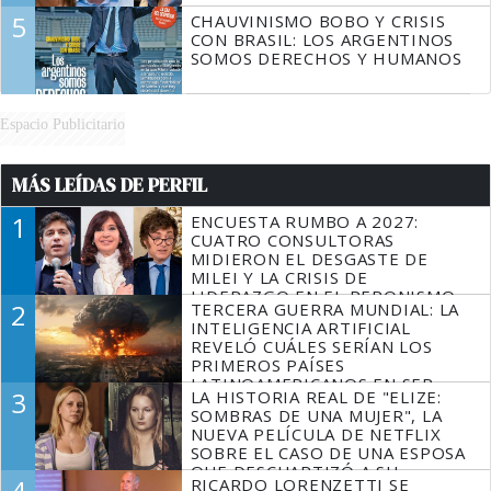
5
CHAUVINISMO BOBO Y CRISIS
CON BRASIL: LOS ARGENTINOS
SOMOS DERECHOS Y HUMANOS
Espacio Publicitario
MÁS LEÍDAS DE PERFIL
1
ENCUESTA RUMBO A 2027:
CUATRO CONSULTORAS
MIDIERON EL DESGASTE DE
MILEI Y LA CRISIS DE
LIDERAZGO EN EL PERONISMO
2
TERCERA GUERRA MUNDIAL: LA
INTELIGENCIA ARTIFICIAL
REVELÓ CUÁLES SERÍAN LOS
PRIMEROS PAÍSES
LATINOAMERICANOS EN SER
3
LA HISTORIA REAL DE "ELIZE:
DERROTADOS
SOMBRAS DE UNA MUJER", LA
NUEVA PELÍCULA DE NETFLIX
SOBRE EL CASO DE UNA ESPOSA
QUE DESCUARTIZÓ A SU
4
RICARDO LORENZETTI SE
MARIDO