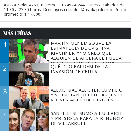
Asiaka. Soler 4767, Palermo. 11.2492-8244. Lunes a sábados de
11.30 a 23.30 horas. Domingos cerrado. @asiakapalermo. Precio
promedio: $ 17.000.
MÁS LEÍDAS
1
MARTÍN MENEM SOBRE LA
ESTRATEGIA DE CRISTINA
KIRCHNER: "NO CREO QUE
ALGUIEN DE AFUERA LE PUEDA
DECIR A LA JUSTICIA LO QUE
2
QUÉ DIJO BARDEM DE LA
TIENE QUE HACER"
INVASIÓN DE CEUTA
3
ALEXIS MAC ALLISTER CUMPLIÓ
Y SE IMPLANTÓ PELO ANTES DE
VOLVER AL FÚTBOL INGLÉS
4
SANTILLI SE SUMÓ A BULLRICH
Y PRESIONA PARA LA RENUNCIA
DE VILLARRUEL