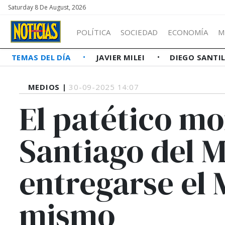
Saturday 8 De August, 2026
POLÍTICA
SOCIEDAD
ECONOMÍA
M
TEMAS DEL DÍA
JAVIER MILEI
DIEGO SANTI
MEDIOS |
30-09-2025 14:07
El patético m
Santiago del 
entregarse el M
mismo