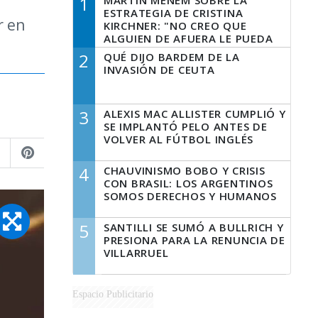
1
MARTÍN MENEM SOBRE LA
ESTRATEGIA DE CRISTINA
r en
KIRCHNER: "NO CREO QUE
ALGUIEN DE AFUERA LE PUEDA
DECIR A LA JUSTICIA LO QUE
2
QUÉ DIJO BARDEM DE LA
TIENE QUE HACER"
INVASIÓN DE CEUTA
3
ALEXIS MAC ALLISTER CUMPLIÓ Y
SE IMPLANTÓ PELO ANTES DE
VOLVER AL FÚTBOL INGLÉS
4
CHAUVINISMO BOBO Y CRISIS
CON BRASIL: LOS ARGENTINOS
SOMOS DERECHOS Y HUMANOS
5
SANTILLI SE SUMÓ A BULLRICH Y
PRESIONA PARA LA RENUNCIA DE
VILLARRUEL
Espacio Publicitario