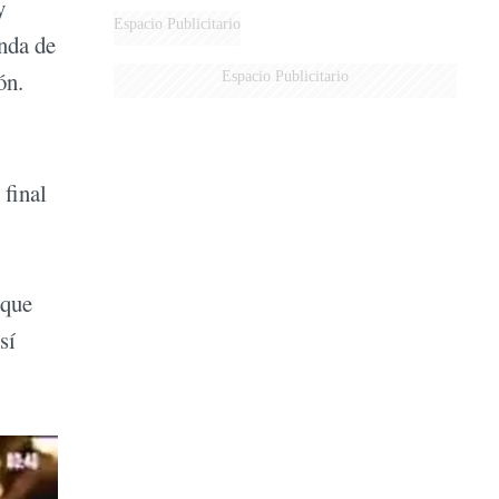
y
Espacio Publicitario
nda de
ón.
Espacio Publicitario
 final
 que
sí