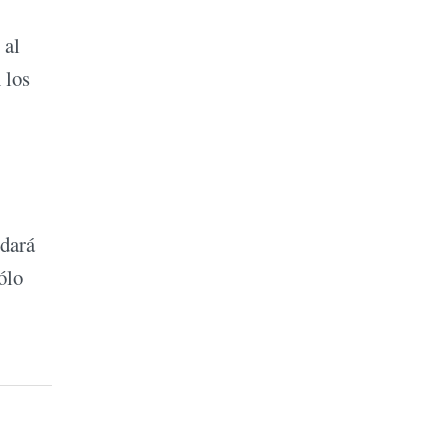
 al
 los
edará
ólo