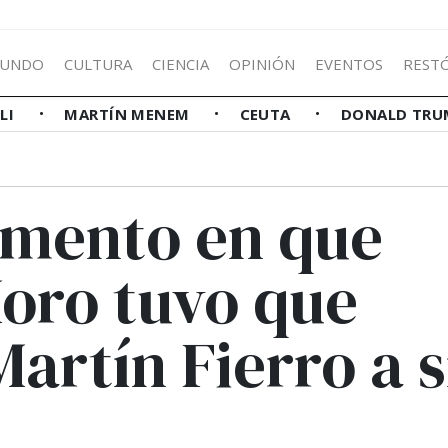
UNDO
CULTURA
CIENCIA
OPINIÓN
EVENTOS
REST
LLI
MARTÍN MENEM
CEUTA
DONALD TRU
omento en que
Moro tuvo que
artín Fierro a s