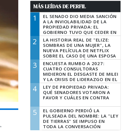
MÁS LEÍDAS DE PERFIL
1
EL SENADO DIO MEDIA SANCIÓN
A LA INVIOLABILIDAD DE LA
PROPIEDAD PRIVADA: EL
GOBIERNO TUVO QUE CEDER EN
LA LEY DEL MANEJO DEL FUEGO
2
LA HISTORIA REAL DE "ELIZE:
SOMBRAS DE UNA MUJER", LA
NUEVA PELÍCULA DE NETFLIX
SOBRE EL CASO DE UNA ESPOSA
QUE DESCUARTIZÓ A SU
3
ENCUESTA RUMBO A 2027:
MARIDO
CUATRO CONSULTORAS
MIDIERON EL DESGASTE DE MILEI
Y LA CRISIS DE LIDERAZGO EN EL
PERONISMO
4
LEY DE PROPIEDAD PRIVADA:
QUÉ SENADORES VOTARON A
FAVOR Y CUÁLES EN CONTRA
5
EL GOBIERNO PERDIÓ LA
PULSEADA DEL NOMBRE: LA "LEY
DE TIERRAS" SE IMPUSO EN
,
TODA LA CONVERSACIÓN
DIGITAL