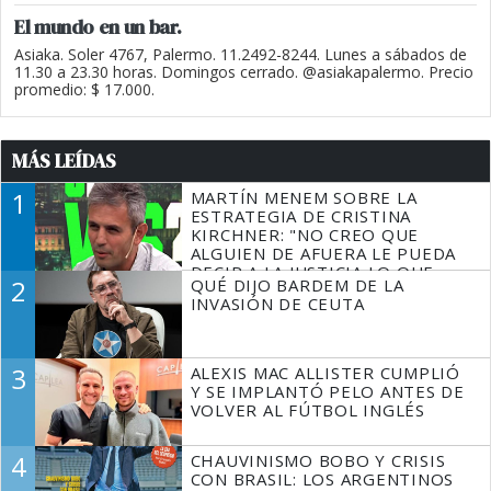
El mundo en un bar.
Asiaka. Soler 4767, Palermo. 11.2492-8244. Lunes a sábados de
11.30 a 23.30 horas. Domingos cerrado. @asiakapalermo. Precio
promedio: $ 17.000.
MÁS LEÍDAS
1
MARTÍN MENEM SOBRE LA
ESTRATEGIA DE CRISTINA
KIRCHNER: "NO CREO QUE
ALGUIEN DE AFUERA LE PUEDA
DECIR A LA JUSTICIA LO QUE
2
QUÉ DIJO BARDEM DE LA
TIENE QUE HACER"
INVASIÓN DE CEUTA
3
ALEXIS MAC ALLISTER CUMPLIÓ
Y SE IMPLANTÓ PELO ANTES DE
VOLVER AL FÚTBOL INGLÉS
4
CHAUVINISMO BOBO Y CRISIS
CON BRASIL: LOS ARGENTINOS