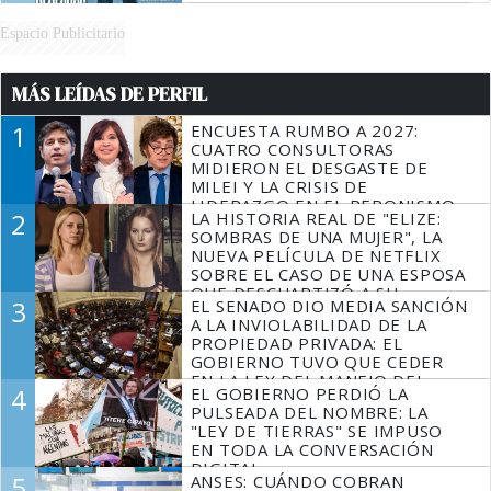
Espacio Publicitario
MÁS LEÍDAS DE PERFIL
1
ENCUESTA RUMBO A 2027:
CUATRO CONSULTORAS
MIDIERON EL DESGASTE DE
MILEI Y LA CRISIS DE
LIDERAZGO EN EL PERONISMO
2
LA HISTORIA REAL DE "ELIZE:
SOMBRAS DE UNA MUJER", LA
NUEVA PELÍCULA DE NETFLIX
SOBRE EL CASO DE UNA ESPOSA
QUE DESCUARTIZÓ A SU
3
EL SENADO DIO MEDIA SANCIÓN
MARIDO
A LA INVIOLABILIDAD DE LA
PROPIEDAD PRIVADA: EL
GOBIERNO TUVO QUE CEDER
EN LA LEY DEL MANEJO DEL
4
EL GOBIERNO PERDIÓ LA
FUEGO
PULSEADA DEL NOMBRE: LA
"LEY DE TIERRAS" SE IMPUSO
EN TODA LA CONVERSACIÓN
DIGITAL
5
ANSES: CUÁNDO COBRAN