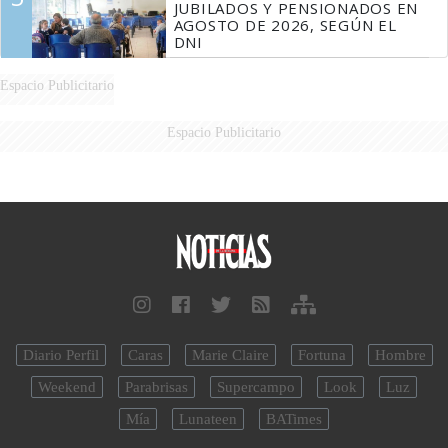
JUBILADOS Y PENSIONADOS EN
AGOSTO DE 2026, SEGÚN EL
DNI
Espacio Publicitario
Espacio Publicitario
Diario Perfil
Caras
Marie Claire
Fortuna
Hombre
Weekend
Parabrisas
Supercampo
Look
Luz
Mía
Lunateen
BATimes