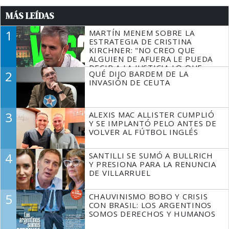
MÁS LEÍDAS
1
MARTÍN MENEM SOBRE LA
ESTRATEGIA DE CRISTINA
KIRCHNER: "NO CREO QUE
ALGUIEN DE AFUERA LE PUEDA
DECIR A LA JUSTICIA LO QUE
2
QUÉ DIJO BARDEM DE LA
TIENE QUE HACER"
INVASIÓN DE CEUTA
3
ALEXIS MAC ALLISTER CUMPLIÓ
Y SE IMPLANTÓ PELO ANTES DE
VOLVER AL FÚTBOL INGLÉS
4
SANTILLI SE SUMÓ A BULLRICH
Y PRESIONA PARA LA RENUNCIA
DE VILLARRUEL
5
CHAUVINISMO BOBO Y CRISIS
CON BRASIL: LOS ARGENTINOS
SOMOS DERECHOS Y HUMANOS