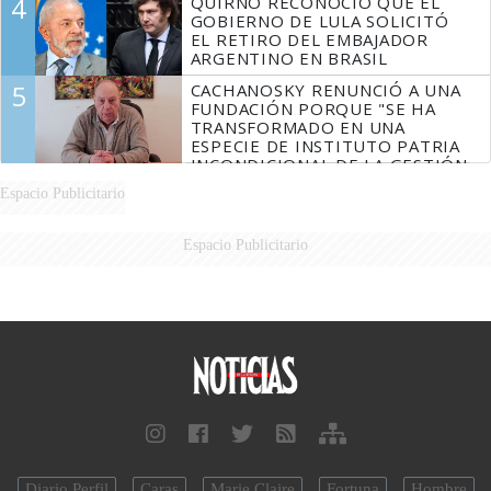
4
QUIRNO RECONOCIÓ QUE EL
GOBIERNO DE LULA SOLICITÓ
EL RETIRO DEL EMBAJADOR
ARGENTINO EN BRASIL
5
CACHANOSKY RENUNCIÓ A UNA
FUNDACIÓN PORQUE "SE HA
TRANSFORMADO EN UNA
ESPECIE DE INSTITUTO PATRIA
INCONDICIONAL DE LA GESTIÓN
DE MILEI"
Espacio Publicitario
Espacio Publicitario
Diario Perfil
Caras
Marie Claire
Fortuna
Hombre