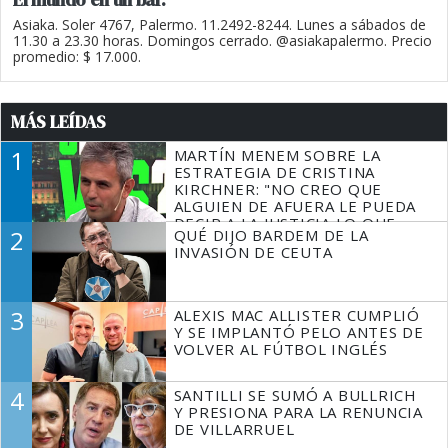
Asiaka. Soler 4767, Palermo. 11.2492-8244. Lunes a sábados de
11.30 a 23.30 horas. Domingos cerrado. @asiakapalermo. Precio
promedio: $ 17.000.
MÁS LEÍDAS
1
MARTÍN MENEM SOBRE LA
ESTRATEGIA DE CRISTINA
KIRCHNER: "NO CREO QUE
ALGUIEN DE AFUERA LE PUEDA
DECIR A LA JUSTICIA LO QUE
2
QUÉ DIJO BARDEM DE LA
TIENE QUE HACER"
INVASIÓN DE CEUTA
3
ALEXIS MAC ALLISTER CUMPLIÓ
Y SE IMPLANTÓ PELO ANTES DE
VOLVER AL FÚTBOL INGLÉS
4
SANTILLI SE SUMÓ A BULLRICH
Y PRESIONA PARA LA RENUNCIA
DE VILLARRUEL