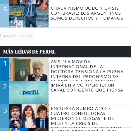
5
CHAUVINISMO BOBO Y CRISIS
CON BRASIL: LOS ARGENTINOS
SOMOS DERECHOS Y HUMANOS
Espacio Publicitario
MÁS LEÍDAS DE PERFIL
1
ASÍS: "LA MOVIDA
INTERNACIONAL DE LA
DOCTORA TENSIONA LA PUGNA
INTERNA DEL PERONISMO DE
LA PROVINCIA DEL PECADO"
2
¡MIRÁ EN VIVO +PERFIL!: UN
CANAL CON GENTE QUE PIENSA
3
ENCUESTA RUMBO A 2027:
CUATRO CONSULTORAS
MIDIERON EL DESGASTE DE
MILEI Y LA CRISIS DE
LIDERAZGO EN EL PERONISMO