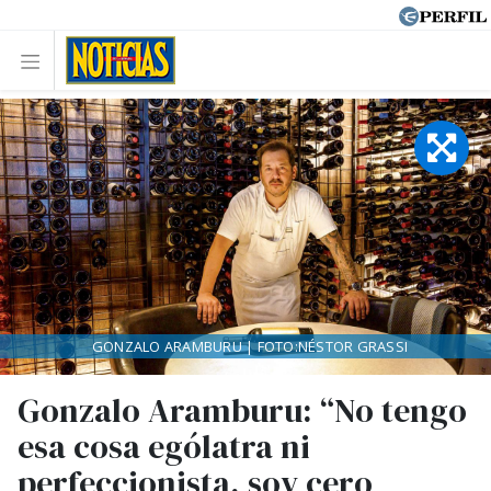
GONZALO ARAMBURU | FOTO:NÉSTOR GRASSI
Gonzalo Aramburu: “No tengo
esa cosa ególatra ni
perfeccionista, soy cero