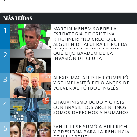
MÁS LEÍDAS
1
MARTÍN MENEM SOBRE LA
ESTRATEGIA DE CRISTINA
KIRCHNER: "NO CREO QUE
ALGUIEN DE AFUERA LE PUEDA
DECIR A LA JUSTICIA LO QUE
2
QUÉ DIJO BARDEM DE LA
TIENE QUE HACER"
INVASIÓN DE CEUTA
3
ALEXIS MAC ALLISTER CUMPLIÓ
Y SE IMPLANTÓ PELO ANTES DE
VOLVER AL FÚTBOL INGLÉS
4
CHAUVINISMO BOBO Y CRISIS
CON BRASIL: LOS ARGENTINOS
SOMOS DERECHOS Y HUMANOS
5
SANTILLI SE SUMÓ A BULLRICH
Y PRESIONA PARA LA RENUNCIA
DE VILLARRUEL