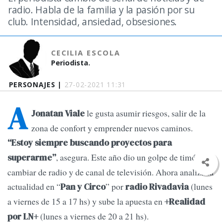
radio. Habla de la familia y la pasión por su
club. Intensidad, ansiedad, obsesiones.
CECILIA ESCOLA
Periodista.
PERSONAJES |
27-02-2021 11:31
A
le gusta asumir riesgos, salir de la
Jonatan Viale
zona de confort y emprender nuevos caminos.
“Estoy siempre buscando proyectos para
, asegura. Este año dio un golpe de timón al
superarme”
cambiar de radio y de canal de televisión. Ahora analiza la
actualidad en “
” por
(lunes
Pan y Circo
radio Rivadavia
a viernes de 15 a 17 hs) y sube la apuesta en
+Realidad
(lunes a viernes de 20 a 21 hs).
por LN+