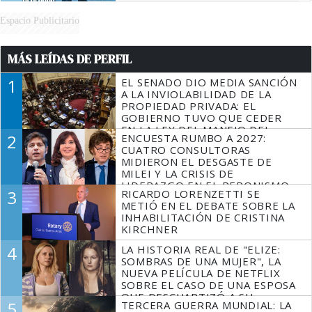
Espacio Publicitario
MÁS LEÍDAS DE PERFIL
1
EL SENADO DIO MEDIA SANCIÓN
A LA INVIOLABILIDAD DE LA
PROPIEDAD PRIVADA: EL
GOBIERNO TUVO QUE CEDER
EN LA LEY DEL MANEJO DEL
2
ENCUESTA RUMBO A 2027:
FUEGO
CUATRO CONSULTORAS
MIDIERON EL DESGASTE DE
MILEI Y LA CRISIS DE
LIDERAZGO EN EL PERONISMO
3
RICARDO LORENZETTI SE
METIÓ EN EL DEBATE SOBRE LA
INHABILITACIÓN DE CRISTINA
KIRCHNER
4
LA HISTORIA REAL DE "ELIZE:
SOMBRAS DE UNA MUJER", LA
NUEVA PELÍCULA DE NETFLIX
SOBRE EL CASO DE UNA ESPOSA
QUE DESCUARTIZÓ A SU
5
TERCERA GUERRA MUNDIAL: LA
MARIDO