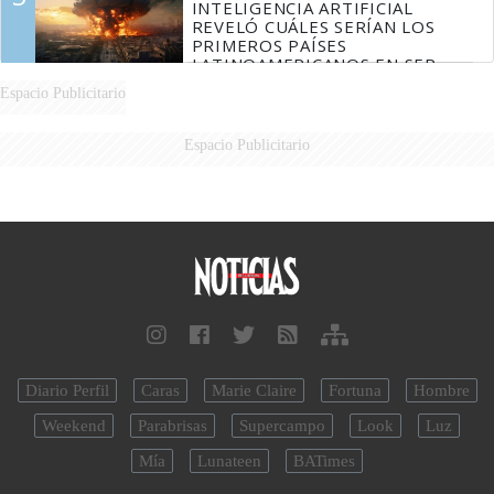
INTELIGENCIA ARTIFICIAL
REVELÓ CUÁLES SERÍAN LOS
PRIMEROS PAÍSES
LATINOAMERICANOS EN SER
DERROTADOS
Espacio Publicitario
Espacio Publicitario
Diario Perfil
Caras
Marie Claire
Fortuna
Hombre
Weekend
Parabrisas
Supercampo
Look
Luz
Mía
Lunateen
BATimes