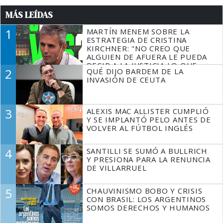
MÁS LEÍDAS
1
MARTÍN MENEM SOBRE LA
ESTRATEGIA DE CRISTINA
KIRCHNER: "NO CREO QUE
ALGUIEN DE AFUERA LE PUEDA
DECIR A LA JUSTICIA LO QUE
2
QUÉ DIJO BARDEM DE LA
TIENE QUE HACER"
INVASIÓN DE CEUTA
3
ALEXIS MAC ALLISTER CUMPLIÓ
Y SE IMPLANTÓ PELO ANTES DE
VOLVER AL FÚTBOL INGLÉS
4
SANTILLI SE SUMÓ A BULLRICH
Y PRESIONA PARA LA RENUNCIA
DE VILLARRUEL
5
CHAUVINISMO BOBO Y CRISIS
CON BRASIL: LOS ARGENTINOS
SOMOS DERECHOS Y HUMANOS