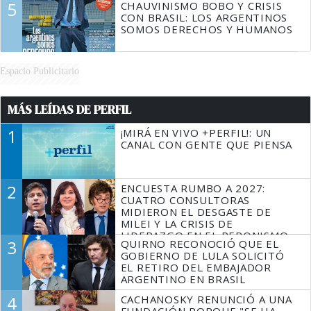
5
CHAUVINISMO BOBO Y CRISIS
CON BRASIL: LOS ARGENTINOS
SOMOS DERECHOS Y HUMANOS
Espacio Publicitario
MÁS LEÍDAS DE PERFIL
1
¡MIRÁ EN VIVO +PERFIL!: UN
CANAL CON GENTE QUE PIENSA
2
ENCUESTA RUMBO A 2027:
CUATRO CONSULTORAS
MIDIERON EL DESGASTE DE
MILEI Y LA CRISIS DE
LIDERAZGO EN EL PERONISMO
3
QUIRNO RECONOCIÓ QUE EL
GOBIERNO DE LULA SOLICITÓ
EL RETIRO DEL EMBAJADOR
ARGENTINO EN BRASIL
4
CACHANOSKY RENUNCIÓ A UNA
FUNDACIÓN PORQUE "SE HA