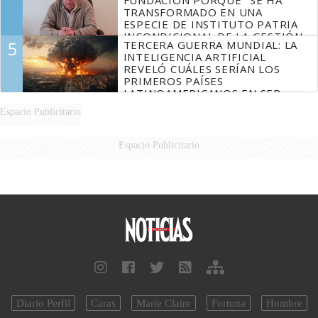
TRANSFORMADO EN UNA
ESPECIE DE INSTITUTO PATRIA
INCONDICIONAL DE LA GESTIÓN
5
TERCERA GUERRA MUNDIAL: LA
DE MILEI"
INTELIGENCIA ARTIFICIAL
REVELÓ CUÁLES SERÍAN LOS
PRIMEROS PAÍSES
LATINOAMERICANOS EN SER
DERROTADOS
Espacio Publicitario
Espacio Publicitario
Diario Perfil
Caras
Marie Claire
Fortuna
Hombre