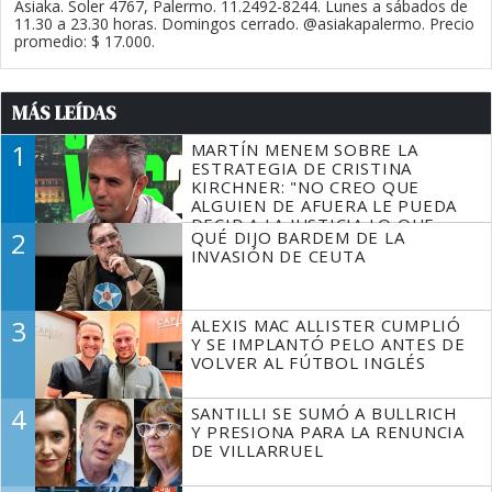
Asiaka. Soler 4767, Palermo. 11.2492-8244. Lunes a sábados de
11.30 a 23.30 horas. Domingos cerrado. @asiakapalermo. Precio
promedio: $ 17.000.
MÁS LEÍDAS
1
MARTÍN MENEM SOBRE LA
ESTRATEGIA DE CRISTINA
KIRCHNER: "NO CREO QUE
ALGUIEN DE AFUERA LE PUEDA
DECIR A LA JUSTICIA LO QUE
2
QUÉ DIJO BARDEM DE LA
TIENE QUE HACER"
INVASIÓN DE CEUTA
3
ALEXIS MAC ALLISTER CUMPLIÓ
Y SE IMPLANTÓ PELO ANTES DE
VOLVER AL FÚTBOL INGLÉS
4
SANTILLI SE SUMÓ A BULLRICH
Y PRESIONA PARA LA RENUNCIA
DE VILLARRUEL