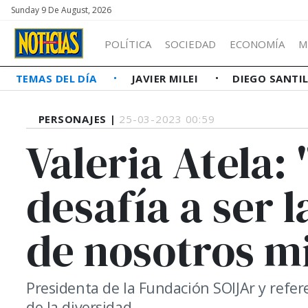
Sunday 9 De August, 2026
POLÍTICA
SOCIEDAD
ECONOMÍA
M
TEMAS DEL DÍA
JAVIER MILEI
DIEGO SANTI
PERSONAJES |
25-03-2023 00:59
Valeria Atela:
desafía a ser 
de nosotros m
Presidenta de la Fundación SOIJAr y refer
de la diversidad.