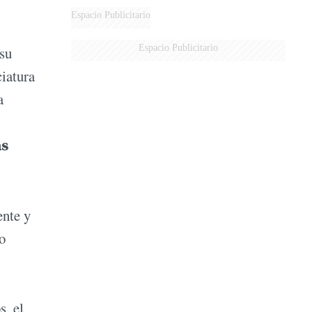
AÉREA
Espacio Publicitario
Espacio Publicitario
 su
ciatura
a
as
ente y
o
s, el