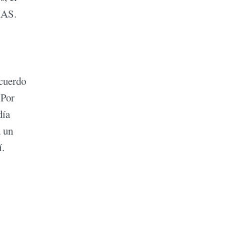
IAS.
acuerdo
 Por
día
a un
í.