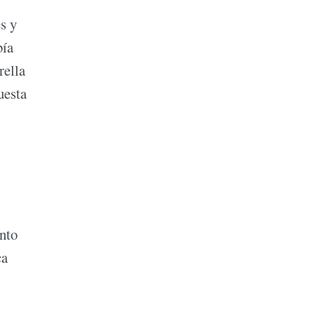
s y
bía
rella
uesta
ento
ca