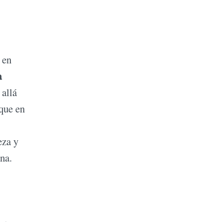
 en
a
 allá
que en
eza y
na.