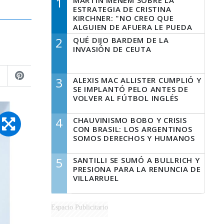
1
MARTÍN MENEM SOBRE LA
ESTRATEGIA DE CRISTINA
KIRCHNER: "NO CREO QUE
ALGUIEN DE AFUERA LE PUEDA
DECIR A LA JUSTICIA LO QUE
2
QUÉ DIJO BARDEM DE LA
TIENE QUE HACER"
INVASIÓN DE CEUTA
3
ALEXIS MAC ALLISTER CUMPLIÓ Y
SE IMPLANTÓ PELO ANTES DE
VOLVER AL FÚTBOL INGLÉS
4
CHAUVINISMO BOBO Y CRISIS
CON BRASIL: LOS ARGENTINOS
SOMOS DERECHOS Y HUMANOS
5
SANTILLI SE SUMÓ A BULLRICH Y
PRESIONA PARA LA RENUNCIA DE
VILLARRUEL
Espacio Publicitario