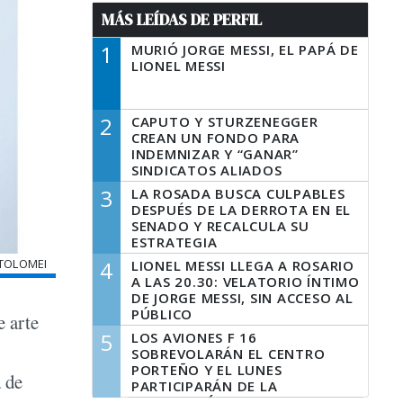
MÁS LEÍDAS DE PERFIL
1
MURIÓ JORGE MESSI, EL PAPÁ DE
LIONEL MESSI
2
CAPUTO Y STURZENEGGER
CREAN UN FONDO PARA
INDEMNIZAR Y “GANAR”
SINDICATOS ALIADOS
3
LA ROSADA BUSCA CULPABLES
DESPUÉS DE LA DERROTA EN EL
SENADO Y RECALCULA SU
ESTRATEGIA
 TOLOMEI
4
LIONEL MESSI LLEGA A ROSARIO
A LAS 20.30: VELATORIO ÍNTIMO
DE JORGE MESSI, SIN ACCESO AL
PÚBLICO
e arte
5
LOS AVIONES F 16
SOBREVOLARÁN EL CENTRO
PORTEÑO Y EL LUNES
 de
PARTICIPARÁN DE LA
CELEBRACIÓN DE LA FUERZA