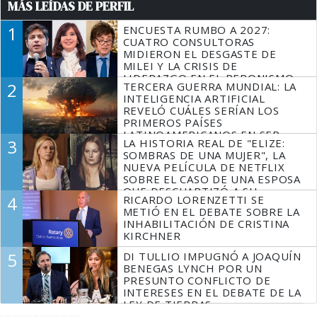
MÁS LEÍDAS DE PERFIL
1
ENCUESTA RUMBO A 2027:
CUATRO CONSULTORAS
MIDIERON EL DESGASTE DE
MILEI Y LA CRISIS DE
LIDERAZGO EN EL PERONISMO
2
TERCERA GUERRA MUNDIAL: LA
INTELIGENCIA ARTIFICIAL
REVELÓ CUÁLES SERÍAN LOS
PRIMEROS PAÍSES
LATINOAMERICANOS EN SER
3
LA HISTORIA REAL DE "ELIZE:
DERROTADOS
SOMBRAS DE UNA MUJER", LA
NUEVA PELÍCULA DE NETFLIX
SOBRE EL CASO DE UNA ESPOSA
QUE DESCUARTIZÓ A SU
4
RICARDO LORENZETTI SE
MARIDO
METIÓ EN EL DEBATE SOBRE LA
INHABILITACIÓN DE CRISTINA
KIRCHNER
5
DI TULLIO IMPUGNÓ A JOAQUÍN
BENEGAS LYNCH POR UN
PRESUNTO CONFLICTO DE
INTERESES EN EL DEBATE DE LA
LEY DE TIERRAS