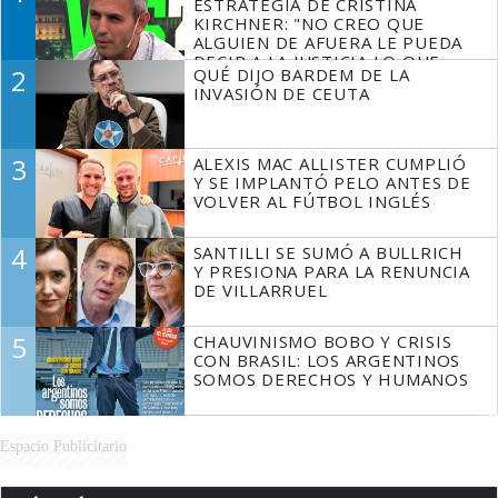
ESTRATEGIA DE CRISTINA
KIRCHNER: "NO CREO QUE
ALGUIEN DE AFUERA LE PUEDA
DECIR A LA JUSTICIA LO QUE
2
QUÉ DIJO BARDEM DE LA
TIENE QUE HACER"
INVASIÓN DE CEUTA
3
ALEXIS MAC ALLISTER CUMPLIÓ
Y SE IMPLANTÓ PELO ANTES DE
VOLVER AL FÚTBOL INGLÉS
4
SANTILLI SE SUMÓ A BULLRICH
Y PRESIONA PARA LA RENUNCIA
DE VILLARRUEL
5
CHAUVINISMO BOBO Y CRISIS
CON BRASIL: LOS ARGENTINOS
SOMOS DERECHOS Y HUMANOS
Espacio Publicitario