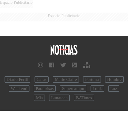
Espacio Publicitario
Espacio Publicitario
Diario Perfil
Caras
Marie Claire
Fortuna
Hombre
Weekend
Parabrisas
Supercampo
Look
Luz
Mía
Lunateen
BATimes
noticias.perfil.com - Editorial Perfil S.A.
| © Perfil.com 2006-2026 -
Todos los derechos reservados
Registro de Propiedad Intelectual: Nro. 5346433