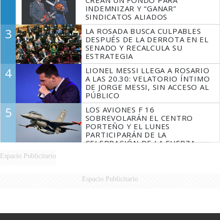
CREAN UN FONDO PARA
INDEMNIZAR Y “GANAR”
SINDICATOS ALIADOS
3
LA ROSADA BUSCA CULPABLES
DESPUÉS DE LA DERROTA EN EL
SENADO Y RECALCULA SU
ESTRATEGIA
4
LIONEL MESSI LLEGA A ROSARIO
A LAS 20.30: VELATORIO ÍNTIMO
DE JORGE MESSI, SIN ACCESO AL
PÚBLICO
5
LOS AVIONES F 16
SOBREVOLARÁN EL CENTRO
PORTEÑO Y EL LUNES
PARTICIPARÁN DE LA
CELEBRACIÓN DE LA FUERZA
AÉREA
Espacio Publicitario
Espacio Publicitario