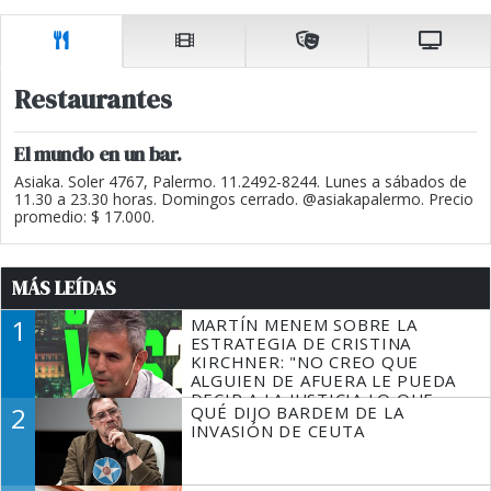
Restaurantes
El mundo en un bar.
Asiaka. Soler 4767, Palermo. 11.2492-8244. Lunes a sábados de
11.30 a 23.30 horas. Domingos cerrado. @asiakapalermo. Precio
promedio: $ 17.000.
MÁS LEÍDAS
1
MARTÍN MENEM SOBRE LA
ESTRATEGIA DE CRISTINA
KIRCHNER: "NO CREO QUE
ALGUIEN DE AFUERA LE PUEDA
DECIR A LA JUSTICIA LO QUE
2
QUÉ DIJO BARDEM DE LA
TIENE QUE HACER"
INVASIÓN DE CEUTA