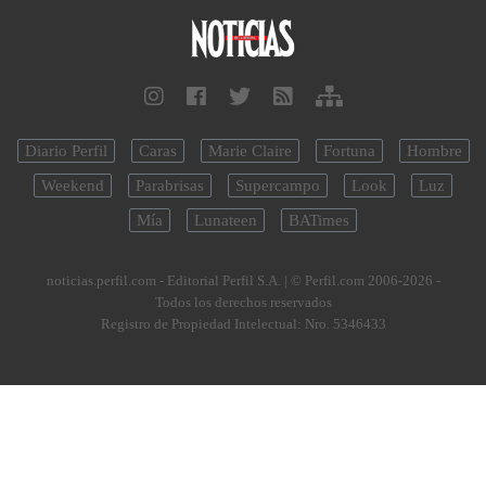
Diario Perfil
Caras
Marie Claire
Fortuna
Hombre
Weekend
Parabrisas
Supercampo
Look
Luz
Mía
Lunateen
BATimes
noticias.perfil.com - Editorial Perfil S.A.
| © Perfil.com 2006-2026 -
Todos los derechos reservados
Registro de Propiedad Intelectual: Nro. 5346433