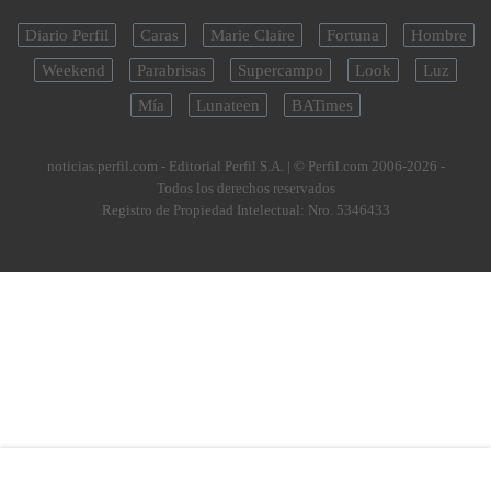
Diario Perfil
Caras
Marie Claire
Fortuna
Hombre
Weekend
Parabrisas
Supercampo
Look
Luz
Mía
Lunateen
BATimes
noticias.perfil.com - Editorial Perfil S.A.
| © Perfil.com 2006-2026 -
Todos los derechos reservados
Registro de Propiedad Intelectual: Nro. 5346433