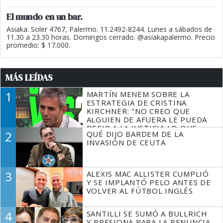
El mundo en un bar.
Asiaka. Soler 4767, Palermo. 11.2492-8244. Lunes a sábados de
11.30 a 23.30 horas. Domingos cerrado. @asiakapalermo. Precio
promedio: $ 17.000.
MÁS LEÍDAS
1
MARTÍN MENEM SOBRE LA
ESTRATEGIA DE CRISTINA
KIRCHNER: "NO CREO QUE
ALGUIEN DE AFUERA LE PUEDA
DECIR A LA JUSTICIA LO QUE
2
QUÉ DIJO BARDEM DE LA
TIENE QUE HACER"
INVASIÓN DE CEUTA
3
ALEXIS MAC ALLISTER CUMPLIÓ
Y SE IMPLANTÓ PELO ANTES DE
VOLVER AL FÚTBOL INGLÉS
4
SANTILLI SE SUMÓ A BULLRICH
Y PRESIONA PARA LA RENUNCIA