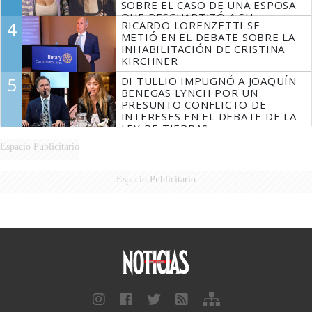
SOBRE EL CASO DE UNA ESPOSA
QUE DESCUARTIZÓ A SU
4
RICARDO LORENZETTI SE
MARIDO
METIÓ EN EL DEBATE SOBRE LA
INHABILITACIÓN DE CRISTINA
KIRCHNER
5
DI TULLIO IMPUGNÓ A JOAQUÍN
BENEGAS LYNCH POR UN
PRESUNTO CONFLICTO DE
INTERESES EN EL DEBATE DE LA
LEY DE TIERRAS
Espacio Publicitario
Espacio Publicitario