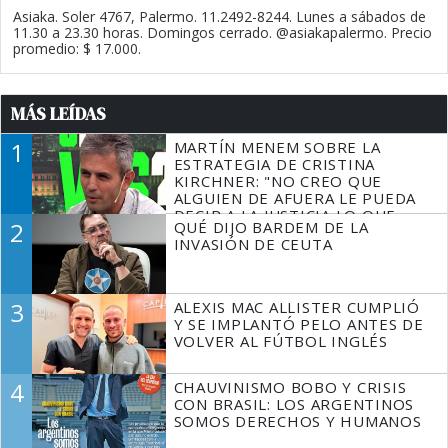
Asiaka. Soler 4767, Palermo. 11.2492-8244. Lunes a sábados de
11.30 a 23.30 horas. Domingos cerrado. @asiakapalermo. Precio
promedio: $ 17.000.
MÁS LEÍDAS
1
MARTÍN MENEM SOBRE LA
ESTRATEGIA DE CRISTINA
KIRCHNER: "NO CREO QUE
ALGUIEN DE AFUERA LE PUEDA
DECIR A LA JUSTICIA LO QUE
2
QUÉ DIJO BARDEM DE LA
TIENE QUE HACER"
INVASIÓN DE CEUTA
3
ALEXIS MAC ALLISTER CUMPLIÓ
Y SE IMPLANTÓ PELO ANTES DE
VOLVER AL FÚTBOL INGLÉS
4
CHAUVINISMO BOBO Y CRISIS
CON BRASIL: LOS ARGENTINOS
SOMOS DERECHOS Y HUMANOS