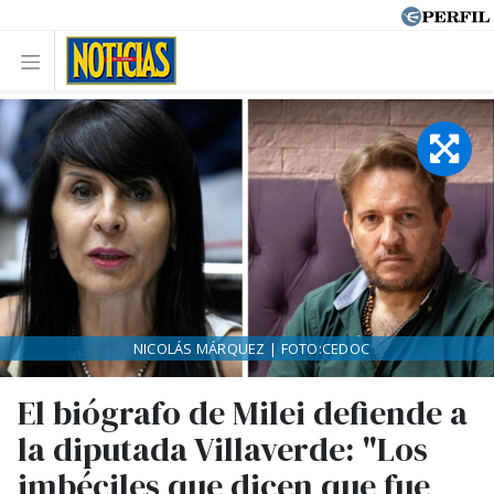
NICOLÁS MÁRQUEZ | FOTO:CEDOC
El biógrafo de Milei defiende a
la diputada Villaverde: "Los
imbéciles que dicen que fue