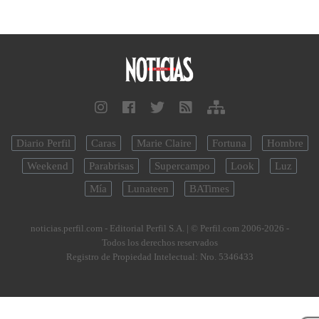
Diario Perfil
Caras
Marie Claire
Fortuna
Hombre
Weekend
Parabrisas
Supercampo
Look
Luz
Mía
Lunateen
BATimes
noticias.perfil.com - Editorial Perfil S.A.
| © Perfil.com 2006-2026 -
Todos los derechos reservados
Registro de Propiedad Intelectual: Nro. 5346433