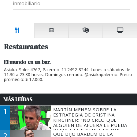
inmobiliario
Restaurantes
El mundo en un bar.
Asiaka. Soler 4767, Palermo. 11.2492-8244. Lunes a sábados de
11.30 a 23.30 horas. Domingos cerrado. @asiakapalermo. Precio
promedio: $ 17.000.
MÁS LEÍDAS
1
MARTÍN MENEM SOBRE LA
ESTRATEGIA DE CRISTINA
KIRCHNER: "NO CREO QUE
ALGUIEN DE AFUERA LE PUEDA
DECIR A LA JUSTICIA LO QUE
2
QUÉ DIJO BARDEM DE LA
TIENE QUE HACER"