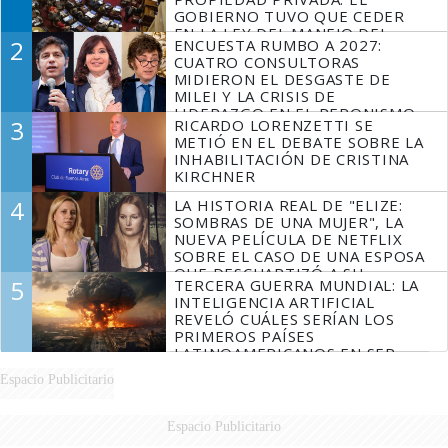
GOBIERNO TUVO QUE CEDER
EN LA LEY DEL MANEJO DEL
2
ENCUESTA RUMBO A 2027:
FUEGO
CUATRO CONSULTORAS
MIDIERON EL DESGASTE DE
MILEI Y LA CRISIS DE
LIDERAZGO EN EL PERONISMO
3
RICARDO LORENZETTI SE
METIÓ EN EL DEBATE SOBRE LA
INHABILITACIÓN DE CRISTINA
KIRCHNER
4
LA HISTORIA REAL DE "ELIZE:
SOMBRAS DE UNA MUJER", LA
NUEVA PELÍCULA DE NETFLIX
SOBRE EL CASO DE UNA ESPOSA
QUE DESCUARTIZÓ A SU
5
TERCERA GUERRA MUNDIAL: LA
MARIDO
INTELIGENCIA ARTIFICIAL
REVELÓ CUÁLES SERÍAN LOS
PRIMEROS PAÍSES
LATINOAMERICANOS EN SER
DERROTADOS
Espacio Publicitario
Espacio Publicitario