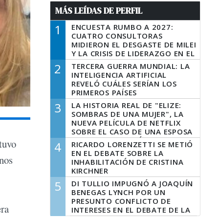
MÁS LEÍDAS DE PERFIL
1
ENCUESTA RUMBO A 2027:
CUATRO CONSULTORAS
MIDIERON EL DESGASTE DE MILEI
Y LA CRISIS DE LIDERAZGO EN EL
PERONISMO
2
TERCERA GUERRA MUNDIAL: LA
INTELIGENCIA ARTIFICIAL
REVELÓ CUÁLES SERÍAN LOS
PRIMEROS PAÍSES
LATINOAMERICANOS EN SER
3
LA HISTORIA REAL DE "ELIZE:
DERROTADOS
SOMBRAS DE UNA MUJER", LA
NUEVA PELÍCULA DE NETFLIX
SOBRE EL CASO DE UNA ESPOSA
QUE DESCUARTIZÓ A SU
stuvo
4
RICARDO LORENZETTI SE METIÓ
MARIDO
EN EL DEBATE SOBRE LA
unos
INHABILITACIÓN DE CRISTINA
KIRCHNER
5
DI TULLIO IMPUGNÓ A JOAQUÍN
BENEGAS LYNCH POR UN
PRESUNTO CONFLICTO DE
era
INTERESES EN EL DEBATE DE LA
LEY DE TIERRAS