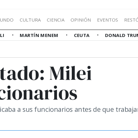
UNDO
CULTURA
CIENCIA
OPINIÓN
EVENTOS
REST
LLI
MARTÍN MENEM
CEUTA
DONALD TRU
tado: Milei
cionarios
edicaba a sus funcionarios antes de que trabaj