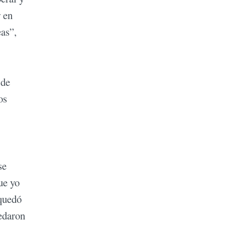
r en
eas”,
 de
os
se
ue yo
 quedó
uedaron