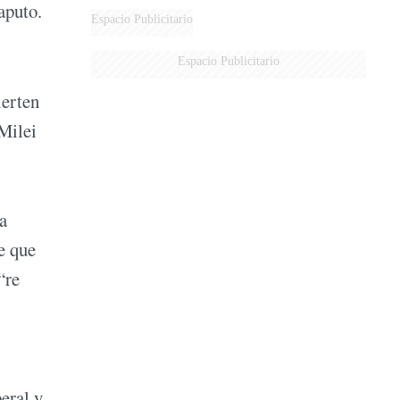
aputo.
Espacio Publicitario
Espacio Publicitario
ierten
 Milei
a
e que
“re
eral y