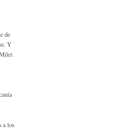
te de
oz. Y
 Milei
canía
s a los