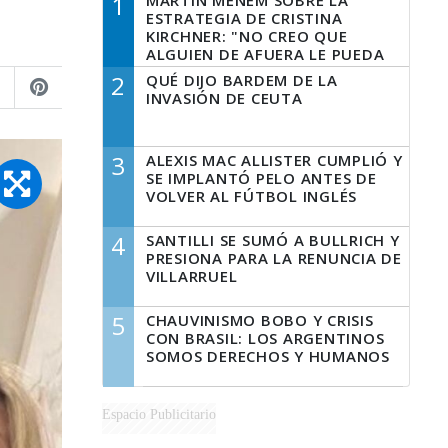
1
MARTÍN MENEM SOBRE LA
ESTRATEGIA DE CRISTINA
KIRCHNER: "NO CREO QUE
ALGUIEN DE AFUERA LE PUEDA
DECIR A LA JUSTICIA LO QUE
2
QUÉ DIJO BARDEM DE LA
TIENE QUE HACER"
INVASIÓN DE CEUTA
3
ALEXIS MAC ALLISTER CUMPLIÓ Y
SE IMPLANTÓ PELO ANTES DE
VOLVER AL FÚTBOL INGLÉS
4
SANTILLI SE SUMÓ A BULLRICH Y
PRESIONA PARA LA RENUNCIA DE
VILLARRUEL
5
CHAUVINISMO BOBO Y CRISIS
CON BRASIL: LOS ARGENTINOS
SOMOS DERECHOS Y HUMANOS
Espacio Publicitario