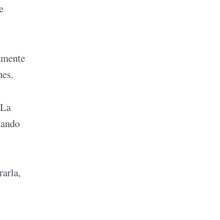
e
iamente
nes.
 La
uando
rarla,