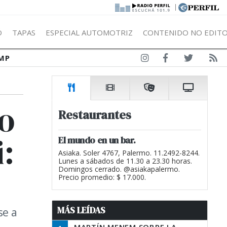
|
Ó
TAPAS
ESPECIAL AUTOMOTRIZ
CONTENIDO NO EDITO
MP
go
Restaurantes
i:
El mundo en un bar.
Asiaka. Soler 4767, Palermo. 11.2492-8244.
Lunes a sábados de 11.30 a 23.30 horas.
Domingos cerrado. @asiakapalermo.
Precio promedio: $ 17.000.
MÁS LEÍDAS
se a