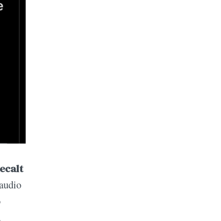
ecalt
laudio
o
a