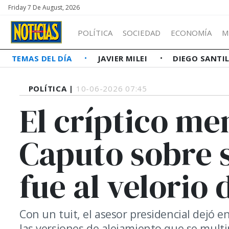
Friday 7 De August, 2026
POLÍTICA
SOCIEDAD
ECONOMÍA
M
TEMAS DEL DÍA
JAVIER MILEI
DIEGO SANTI
POLÍTICA |
10-06-2026 07:45
El críptico me
Caputo sobre s
fue al velorio
Con un tuit, el asesor presidencial dejó e
las versiones de alejamiento que se multi