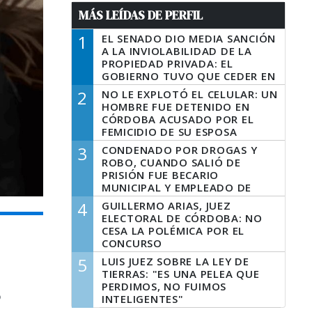
MÁS LEÍDAS DE PERFIL
1
EL SENADO DIO MEDIA SANCIÓN
A LA INVIOLABILIDAD DE LA
PROPIEDAD PRIVADA: EL
GOBIERNO TUVO QUE CEDER EN
LA LEY DEL MANEJO DEL FUEGO
2
NO LE EXPLOTÓ EL CELULAR: UN
HOMBRE FUE DETENIDO EN
CÓRDOBA ACUSADO POR EL
FEMICIDIO DE SU ESPOSA
3
CONDENADO POR DROGAS Y
ROBO, CUANDO SALIÓ DE
PRISIÓN FUE BECARIO
MUNICIPAL Y EMPLEADO DE
SENAF
4
GUILLERMO ARIAS, JUEZ
ELECTORAL DE CÓRDOBA: NO
CESA LA POLÉMICA POR EL
CONCURSO
5
LUIS JUEZ SOBRE LA LEY DE
TIERRAS: "ES UNA PELEA QUE
PERDIMOS, NO FUIMOS
o
INTELIGENTES"