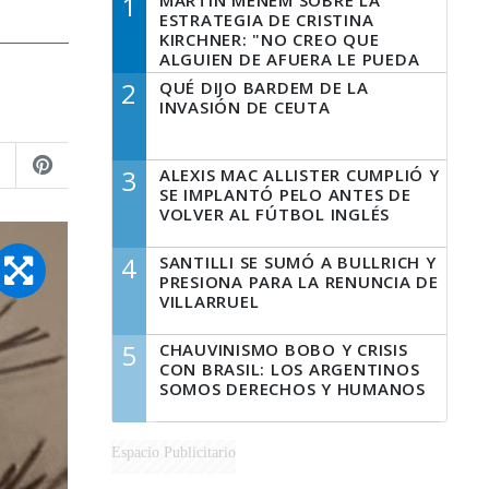
1
MARTÍN MENEM SOBRE LA
ESTRATEGIA DE CRISTINA
KIRCHNER: "NO CREO QUE
ALGUIEN DE AFUERA LE PUEDA
DECIR A LA JUSTICIA LO QUE
2
QUÉ DIJO BARDEM DE LA
TIENE QUE HACER"
INVASIÓN DE CEUTA
3
ALEXIS MAC ALLISTER CUMPLIÓ Y
SE IMPLANTÓ PELO ANTES DE
VOLVER AL FÚTBOL INGLÉS
4
SANTILLI SE SUMÓ A BULLRICH Y
PRESIONA PARA LA RENUNCIA DE
VILLARRUEL
5
CHAUVINISMO BOBO Y CRISIS
CON BRASIL: LOS ARGENTINOS
SOMOS DERECHOS Y HUMANOS
Espacio Publicitario