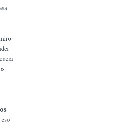
asa
amiro
íder
iencia
os
los
e eso