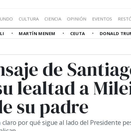
UNDO
CULTURA
CIENCIA
OPINIÓN
EVENTOS
REST
LLI
MARTÍN MENEM
CEUTA
DONALD TRU
nsaje de Santia
u lealtad a Mile
 de su padre
n claro por qué sigue al lado del Presidente pe
plican.