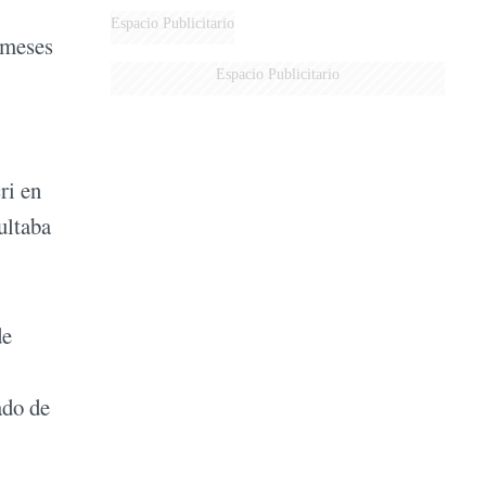
AÉREA
Espacio Publicitario
o meses
Espacio Publicitario
ri en
ultaba
de
ado de