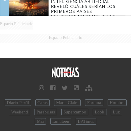
INTELIGENCIA ARTIFICIAL
REVELÓ CUÁLES SERÍAN LOS
PRIMEROS PAÍSES
LATINOAMERICANOS EN SER
DERROTADOS
Espacio Publicitario
Espacio Publicitario
Diario Perfil
Caras
Marie Claire
Fortuna
Hombre
Weekend
Parabrisas
Supercampo
Look
Luz
Mía
Lunateen
BATimes