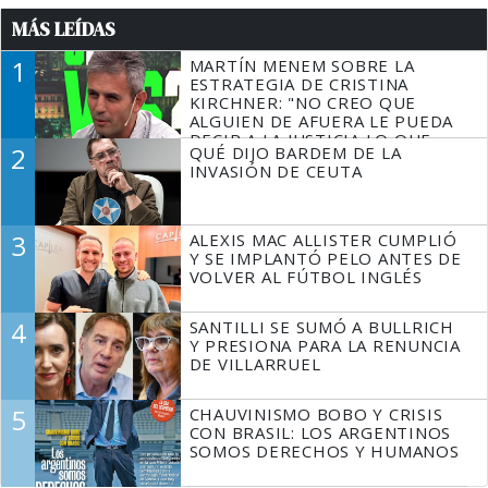
MÁS LEÍDAS
1
MARTÍN MENEM SOBRE LA
ESTRATEGIA DE CRISTINA
KIRCHNER: "NO CREO QUE
ALGUIEN DE AFUERA LE PUEDA
DECIR A LA JUSTICIA LO QUE
2
QUÉ DIJO BARDEM DE LA
TIENE QUE HACER"
INVASIÓN DE CEUTA
3
ALEXIS MAC ALLISTER CUMPLIÓ
Y SE IMPLANTÓ PELO ANTES DE
VOLVER AL FÚTBOL INGLÉS
4
SANTILLI SE SUMÓ A BULLRICH
Y PRESIONA PARA LA RENUNCIA
DE VILLARRUEL
5
CHAUVINISMO BOBO Y CRISIS
CON BRASIL: LOS ARGENTINOS
SOMOS DERECHOS Y HUMANOS