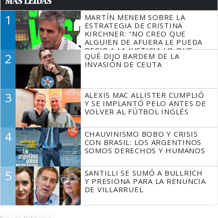
MÁS LEÍDAS
1
MARTÍN MENEM SOBRE LA
ESTRATEGIA DE CRISTINA
KIRCHNER: "NO CREO QUE
ALGUIEN DE AFUERA LE PUEDA
DECIR A LA JUSTICIA LO QUE
2
QUÉ DIJO BARDEM DE LA
TIENE QUE HACER"
INVASIÓN DE CEUTA
3
ALEXIS MAC ALLISTER CUMPLIÓ
Y SE IMPLANTÓ PELO ANTES DE
VOLVER AL FÚTBOL INGLÉS
4
CHAUVINISMO BOBO Y CRISIS
CON BRASIL: LOS ARGENTINOS
SOMOS DERECHOS Y HUMANOS
5
SANTILLI SE SUMÓ A BULLRICH
Y PRESIONA PARA LA RENUNCIA
DE VILLARRUEL