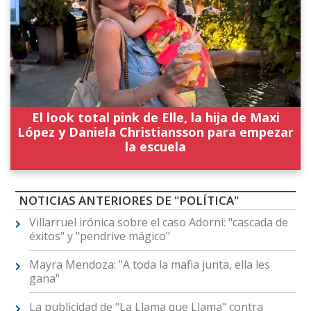
El look total pink de Elle, la hija de Maxi
López y Daniela Christiansson para empezar
la escuela
NOTICIAS ANTERIORES DE "POLÍTICA"
Villarruel irónica sobre el caso Adorni: "cascada de
éxitos" y "pendrive mágico"
Mayra Mendoza: "A toda la mafia junta, ella les
gana"
La publicidad de "La Llama que Llama" contra