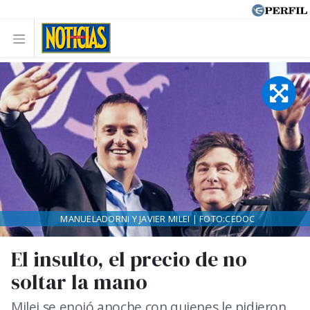
MANUELADORNI Y JAVIER MILEI | FOTO:CEDOC
El insulto, el precio de no
soltar la mano
Milei se enojó anoche con quienes le pidieron