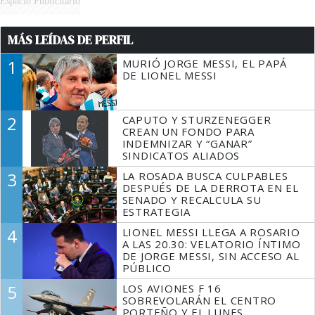
Espacio Publicitario
MÁS LEÍDAS DE PERFIL
1
MURIÓ JORGE MESSI, EL PAPÁ
DE LIONEL MESSI
2
CAPUTO Y STURZENEGGER
CREAN UN FONDO PARA
INDEMNIZAR Y “GANAR”
SINDICATOS ALIADOS
3
LA ROSADA BUSCA CULPABLES
DESPUÉS DE LA DERROTA EN EL
SENADO Y RECALCULA SU
ESTRATEGIA
4
LIONEL MESSI LLEGA A ROSARIO
A LAS 20.30: VELATORIO ÍNTIMO
DE JORGE MESSI, SIN ACCESO AL
PÚBLICO
5
LOS AVIONES F 16
SOBREVOLARÁN EL CENTRO
PORTEÑO Y EL LUNES