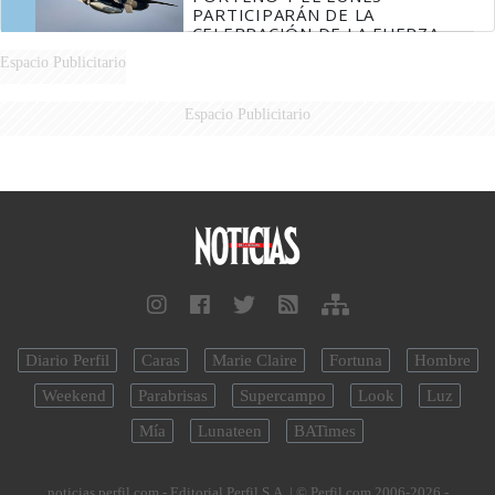
PARTICIPARÁN DE LA
CELEBRACIÓN DE LA FUERZA
AÉREA
Espacio Publicitario
Espacio Publicitario
Diario Perfil
Caras
Marie Claire
Fortuna
Hombre
Weekend
Parabrisas
Supercampo
Look
Luz
Mía
Lunateen
BATimes
noticias.perfil.com - Editorial Perfil S.A.
| © Perfil.com 2006-2026 -