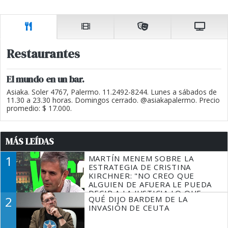
Restaurantes
El mundo en un bar.
Asiaka. Soler 4767, Palermo. 11.2492-8244. Lunes a sábados de
11.30 a 23.30 horas. Domingos cerrado. @asiakapalermo. Precio
promedio: $ 17.000.
MÁS LEÍDAS
1
MARTÍN MENEM SOBRE LA
ESTRATEGIA DE CRISTINA
KIRCHNER: "NO CREO QUE
ALGUIEN DE AFUERA LE PUEDA
DECIR A LA JUSTICIA LO QUE
2
QUÉ DIJO BARDEM DE LA
TIENE QUE HACER"
INVASIÓN DE CEUTA