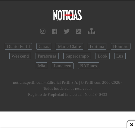
Diario Perfil
Caras
Marie Claire
Fortuna
Hombre
Weekend
Parabrisas
Supercampo
Look
Luz
Mía
Lunateen
BATimes
noticias.perfil.com - Editorial Perfil S.A.
| © Perfil.com 2006-2026 -
Todos los derechos reservados
Registro de Propiedad Intelectual: Nro. 5346433