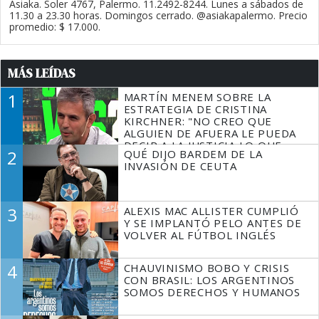
Asiaka. Soler 4767, Palermo. 11.2492-8244. Lunes a sábados de
11.30 a 23.30 horas. Domingos cerrado. @asiakapalermo. Precio
promedio: $ 17.000.
MÁS LEÍDAS
1
MARTÍN MENEM SOBRE LA
ESTRATEGIA DE CRISTINA
KIRCHNER: "NO CREO QUE
ALGUIEN DE AFUERA LE PUEDA
DECIR A LA JUSTICIA LO QUE
2
QUÉ DIJO BARDEM DE LA
TIENE QUE HACER"
INVASIÓN DE CEUTA
3
ALEXIS MAC ALLISTER CUMPLIÓ
Y SE IMPLANTÓ PELO ANTES DE
VOLVER AL FÚTBOL INGLÉS
4
CHAUVINISMO BOBO Y CRISIS
CON BRASIL: LOS ARGENTINOS
SOMOS DERECHOS Y HUMANOS