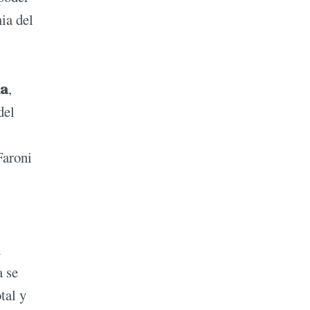
ia del
ia
,
del
Faroni
l
a se
tal y