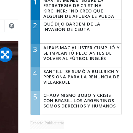
1
MARTÍN MENEM SOBRE LA
ESTRATEGIA DE CRISTINA
KIRCHNER: "NO CREO QUE
ALGUIEN DE AFUERA LE PUEDA
DECIR A LA JUSTICIA LO QUE
2
QUÉ DIJO BARDEM DE LA
TIENE QUE HACER"
INVASIÓN DE CEUTA
3
ALEXIS MAC ALLISTER CUMPLIÓ Y
SE IMPLANTÓ PELO ANTES DE
VOLVER AL FÚTBOL INGLÉS
4
SANTILLI SE SUMÓ A BULLRICH Y
PRESIONA PARA LA RENUNCIA DE
VILLARRUEL
5
CHAUVINISMO BOBO Y CRISIS
CON BRASIL: LOS ARGENTINOS
SOMOS DERECHOS Y HUMANOS
Espacio Publicitario