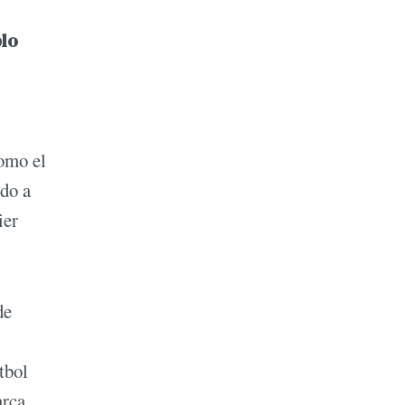
lo
como el
ido a
ier
de
tbol
arca