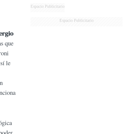
Espacio Publicitario
Espacio Publicitario
ergio
as que
roni
sí le
en
unciona
ógica
 poder