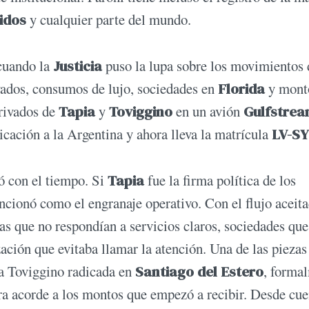
idos
y cualquier parte del mundo.
cuando la
Justicia
puso la lupa sobre los movimientos 
ivados, consumos de lujo, sociedades en
Florida
y mont
privados de
Tapia
y
Toviggino
en un avión
Gulfstre
icación a la Argentina y ahora lleva la matrícula
LV-S
ó con el tiempo. Si
Tapia
fue la firma política de los
uncionó como el engranaje operativo. Con el flujo aceita
s que no respondían a servicios claros, sociedades que
zación que evitaba llamar la atención. Una de las piezas
ma Toviggino radicada en
Santiago del Estero
, forma
ura acorde a los montos que empezó a recibir. Desde cue