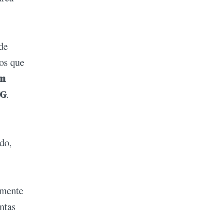
de
os que
am
YG
.
do,
lmente
ntas