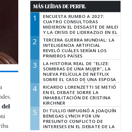
MÁS LEÍDAS DE PERFIL
1
ENCUESTA RUMBO A 2027:
CUATRO CONSULTORAS
MIDIERON EL DESGASTE DE MILEI
Y LA CRISIS DE LIDERAZGO EN EL
PERONISMO
2
TERCERA GUERRA MUNDIAL: LA
INTELIGENCIA ARTIFICIAL
REVELÓ CUÁLES SERÍAN LOS
PRIMEROS PAÍSES
LATINOAMERICANOS EN SER
3
LA HISTORIA REAL DE "ELIZE:
DERROTADOS
SOMBRAS DE UNA MUJER", LA
NUEVA PELÍCULA DE NETFLIX
SOBRE EL CASO DE UNA ESPOSA
QUE DESCUARTIZÓ A SU
a
4
RICARDO LORENZETTI SE METIÓ
MARIDO
EN EL DEBATE SOBRE LA
ndes.
INHABILITACIÓN DE CRISTINA
KIRCHNER
 del
5
DI TULLIO IMPUGNÓ A JOAQUÍN
oni
BENEGAS LYNCH POR UN
PRESUNTO CONFLICTO DE
riba
INTERESES EN EL DEBATE DE LA
LEY DE TIERRAS