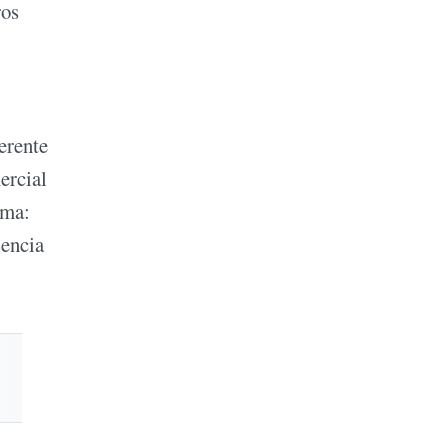
ros
gerente
ercial
ema:
sencia