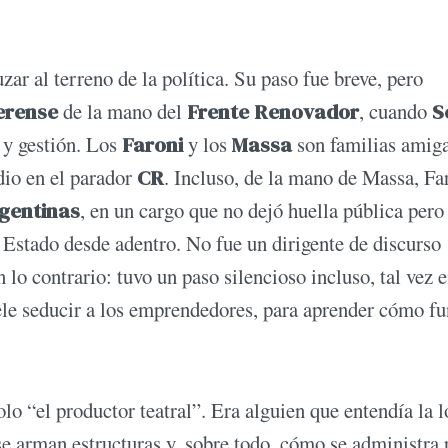
zar al terreno de la política. Su paso fue breve, pero
erense
de la mano del
Frente Renovador
, cuando
S
 y gestión. Los
Faroni
y los
Massa
son familias amig
dio en el parador
CR
. Incluso, de la mano de Massa, Fa
gentinas
, en un cargo que no dejó huella pública pero 
Estado desde adentro. No fue un dirigente de discurso
 lo contrario: tuvo un paso silencioso incluso, tal vez 
ele seducir a los emprendedores, para aprender cómo f
lo “el productor teatral”. Era alguien que entendía la l
se arman estructuras y, sobre todo, cómo se administra