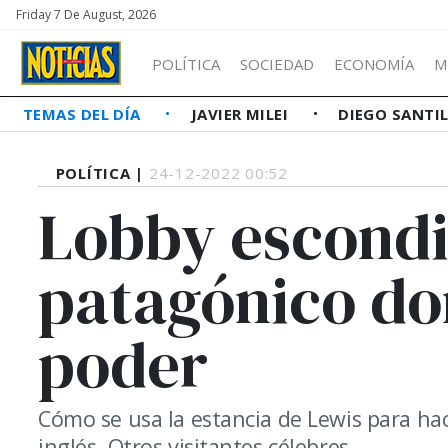
Friday 7 De August, 2026
POLÍTICA
SOCIEDAD
ECONOMÍA
M
TEMAS DEL DÍA
JAVIER MILEI
DIEGO SANTI
POLÍTICA |
24-12-2022 00:52
Lobby escondi
patagónico do
poder
Cómo se usa la estancia de Lewis para ha
inglés. Otros visitantes célebres.