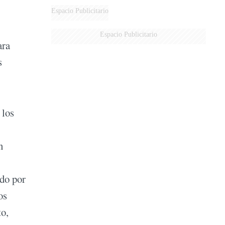
Espacio Publicitario
Espacio Publicitario
ara
s
 los
n
ado por
os
to,