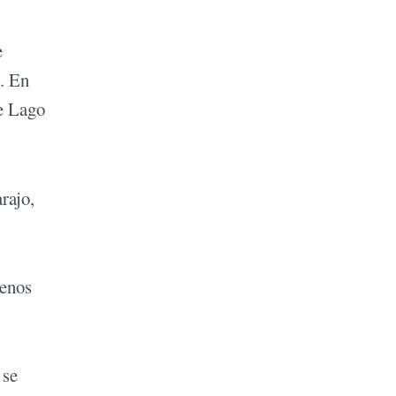
e
s. En
de Lago
rajo,
uenos
 se