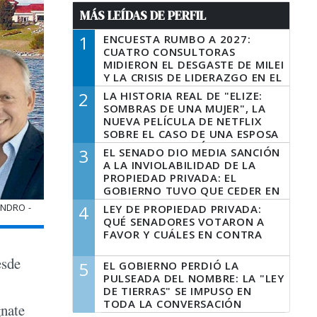
MÁS LEÍDAS DE PERFIL
1
ENCUESTA RUMBO A 2027:
CUATRO CONSULTORAS
MIDIERON EL DESGASTE DE MILEI
Y LA CRISIS DE LIDERAZGO EN EL
PERONISMO
2
LA HISTORIA REAL DE "ELIZE:
SOMBRAS DE UNA MUJER", LA
NUEVA PELÍCULA DE NETFLIX
SOBRE EL CASO DE UNA ESPOSA
QUE DESCUARTIZÓ A SU
3
EL SENADO DIO MEDIA SANCIÓN
MARIDO
A LA INVIOLABILIDAD DE LA
PROPIEDAD PRIVADA: EL
GOBIERNO TUVO QUE CEDER EN
LA LEY DEL MANEJO DEL FUEGO
ANDRO -
4
LEY DE PROPIEDAD PRIVADA:
QUÉ SENADORES VOTARON A
FAVOR Y CUÁLES EN CONTRA
esde
5
EL GOBIERNO PERDIÓ LA
PULSEADA DEL NOMBRE: LA "LEY
DE TIERRAS" SE IMPUSO EN
TODA LA CONVERSACIÓN
gnate
DIGITAL