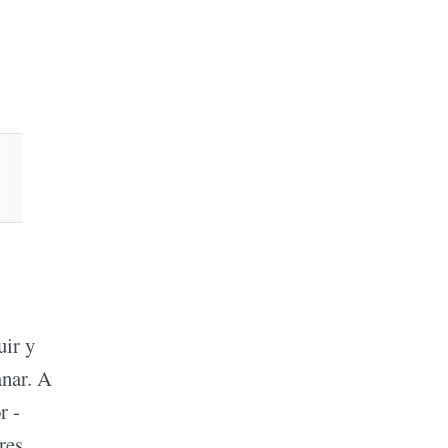
uir y
anar. A
r -
res,