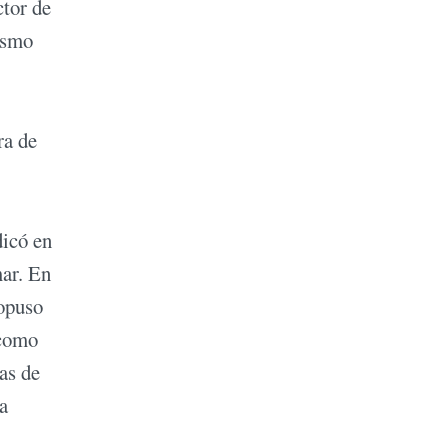
ctor de
mismo
ra de
dicó en
mar. En
ropuso
 como
as de
a