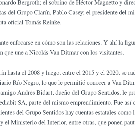
nardo Bergroth; el sobrino de Héctor Magnetto y dire
stas del Grupo Clarín, Pablo Casey; el presidente del 
uta oficial Tomás Reinke.
nte enfocarse en cómo son las relaciones. Y ahí la figu
ón que une a Nicolás Van Ditmar con los visitantes.
n hasta el 2008 y luego, entre el 2015 y el 2020, se ra
 diario Río Negro, lo que le permitió conocer a Van Dit
 amigo Andrés Bidart, dueño del Grupo Sentidos, le p
 Mediabit SA, parte del mismo emprendimiento. Fue así
lientes del Grupo Sentidos hay cuentas estatales como l
el Ministerio del Interior, entre otras, que ponen paut