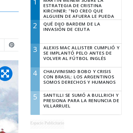
1
MARTÍN MENEM SOBRE LA
ESTRATEGIA DE CRISTINA
KIRCHNER: "NO CREO QUE
ALGUIEN DE AFUERA LE PUEDA
DECIR A LA JUSTICIA LO QUE
2
QUÉ DIJO BARDEM DE LA
TIENE QUE HACER"
INVASIÓN DE CEUTA
3
ALEXIS MAC ALLISTER CUMPLIÓ Y
SE IMPLANTÓ PELO ANTES DE
VOLVER AL FÚTBOL INGLÉS
4
CHAUVINISMO BOBO Y CRISIS
CON BRASIL: LOS ARGENTINOS
SOMOS DERECHOS Y HUMANOS
5
SANTILLI SE SUMÓ A BULLRICH Y
PRESIONA PARA LA RENUNCIA DE
VILLARRUEL
Espacio Publicitario