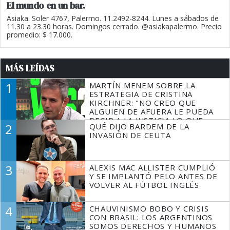
El mundo en un bar.
Asiaka. Soler 4767, Palermo. 11.2492-8244. Lunes a sábados de
11.30 a 23.30 horas. Domingos cerrado. @asiakapalermo. Precio
promedio: $ 17.000.
MÁS LEÍDAS
1
MARTÍN MENEM SOBRE LA
ESTRATEGIA DE CRISTINA
KIRCHNER: "NO CREO QUE
ALGUIEN DE AFUERA LE PUEDA
DECIR A LA JUSTICIA LO QUE
2
QUÉ DIJO BARDEM DE LA
TIENE QUE HACER"
INVASIÓN DE CEUTA
3
ALEXIS MAC ALLISTER CUMPLIÓ
Y SE IMPLANTÓ PELO ANTES DE
VOLVER AL FÚTBOL INGLÉS
4
CHAUVINISMO BOBO Y CRISIS
CON BRASIL: LOS ARGENTINOS
SOMOS DERECHOS Y HUMANOS