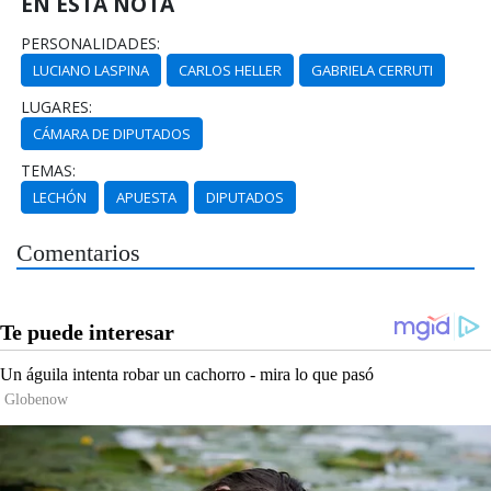
EN ESTA NOTA
PERSONALIDADES:
LUCIANO LASPINA
CARLOS HELLER
GABRIELA CERRUTI
LUGARES:
CÁMARA DE DIPUTADOS
TEMAS:
LECHÓN
APUESTA
DIPUTADOS
Comentarios