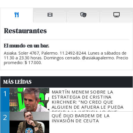
Restaurantes
El mundo en un bar.
Asiaka. Soler 4767, Palermo. 11.2492-8244. Lunes a sábados de
11.30 a 23.30 horas. Domingos cerrado. @asiakapalermo. Precio
promedio: $ 17.000.
MÁS LEÍDAS
1
MARTÍN MENEM SOBRE LA
ESTRATEGIA DE CRISTINA
KIRCHNER: "NO CREO QUE
ALGUIEN DE AFUERA LE PUEDA
DECIR A LA JUSTICIA LO QUE
2
QUÉ DIJO BARDEM DE LA
TIENE QUE HACER"
INVASIÓN DE CEUTA