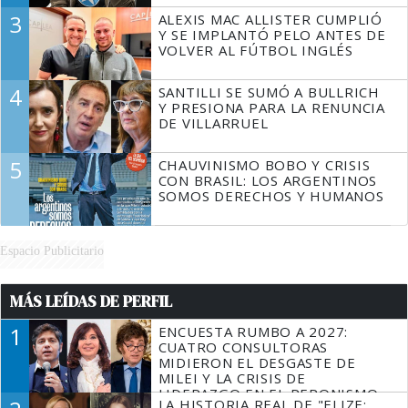
3
ALEXIS MAC ALLISTER CUMPLIÓ
Y SE IMPLANTÓ PELO ANTES DE
VOLVER AL FÚTBOL INGLÉS
4
SANTILLI SE SUMÓ A BULLRICH
Y PRESIONA PARA LA RENUNCIA
DE VILLARRUEL
5
CHAUVINISMO BOBO Y CRISIS
CON BRASIL: LOS ARGENTINOS
SOMOS DERECHOS Y HUMANOS
Espacio Publicitario
MÁS LEÍDAS DE PERFIL
1
ENCUESTA RUMBO A 2027:
CUATRO CONSULTORAS
MIDIERON EL DESGASTE DE
MILEI Y LA CRISIS DE
LIDERAZGO EN EL PERONISMO
LA HISTORIA REAL DE "ELIZE: