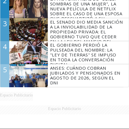
2
SOMBRAS DE UNA MUJER", LA
NUEVA PELÍCULA DE NETFLIX
SOBRE EL CASO DE UNA ESPOSA
QUE DESCUARTIZÓ A SU
3
EL SENADO DIO MEDIA SANCIÓN
MARIDO
A LA INVIOLABILIDAD DE LA
PROPIEDAD PRIVADA: EL
GOBIERNO TUVO QUE CEDER
EN LA LEY DEL MANEJO DEL
4
EL GOBIERNO PERDIÓ LA
FUEGO
PULSEADA DEL NOMBRE: LA
"LEY DE TIERRAS" SE IMPUSO
EN TODA LA CONVERSACIÓN
DIGITAL
5
ANSES: CUÁNDO COBRAN
JUBILADOS Y PENSIONADOS EN
AGOSTO DE 2026, SEGÚN EL
DNI
Espacio Publicitario
Espacio Publicitario