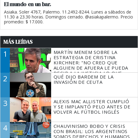
El mundo en un bar.
Asiaka. Soler 4767, Palermo. 11.2492-8244. Lunes a sábados de
11.30 a 23.30 horas. Domingos cerrado. @asiakapalermo. Precio
promedio: $ 17.000.
MÁS LEÍDAS
1
MARTÍN MENEM SOBRE LA
ESTRATEGIA DE CRISTINA
KIRCHNER: "NO CREO QUE
ALGUIEN DE AFUERA LE PUEDA
DECIR A LA JUSTICIA LO QUE
2
QUÉ DIJO BARDEM DE LA
TIENE QUE HACER"
INVASIÓN DE CEUTA
3
ALEXIS MAC ALLISTER CUMPLIÓ
Y SE IMPLANTÓ PELO ANTES DE
VOLVER AL FÚTBOL INGLÉS
4
CHAUVINISMO BOBO Y CRISIS
CON BRASIL: LOS ARGENTINOS
SOMOS DERECHOS Y HUMANOS