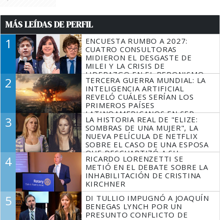
MÁS LEÍDAS DE PERFIL
1
ENCUESTA RUMBO A 2027:
CUATRO CONSULTORAS
MIDIERON EL DESGASTE DE
MILEI Y LA CRISIS DE
LIDERAZGO EN EL PERONISMO
2
TERCERA GUERRA MUNDIAL: LA
INTELIGENCIA ARTIFICIAL
REVELÓ CUÁLES SERÍAN LOS
PRIMEROS PAÍSES
LATINOAMERICANOS EN SER
3
LA HISTORIA REAL DE "ELIZE:
DERROTADOS
SOMBRAS DE UNA MUJER", LA
NUEVA PELÍCULA DE NETFLIX
SOBRE EL CASO DE UNA ESPOSA
QUE DESCUARTIZÓ A SU
4
RICARDO LORENZETTI SE
MARIDO
METIÓ EN EL DEBATE SOBRE LA
INHABILITACIÓN DE CRISTINA
KIRCHNER
5
DI TULLIO IMPUGNÓ A JOAQUÍN
BENEGAS LYNCH POR UN
PRESUNTO CONFLICTO DE