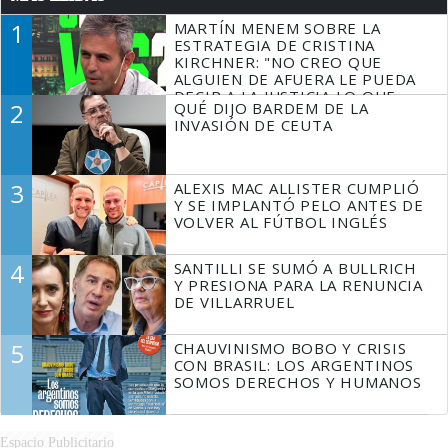
1
MARTÍN MENEM SOBRE LA
ESTRATEGIA DE CRISTINA
KIRCHNER: "NO CREO QUE
ALGUIEN DE AFUERA LE PUEDA
DECIR A LA JUSTICIA LO QUE
2
QUÉ DIJO BARDEM DE LA
TIENE QUE HACER"
INVASIÓN DE CEUTA
3
ALEXIS MAC ALLISTER CUMPLIÓ
Y SE IMPLANTÓ PELO ANTES DE
VOLVER AL FÚTBOL INGLÉS
4
SANTILLI SE SUMÓ A BULLRICH
Y PRESIONA PARA LA RENUNCIA
DE VILLARRUEL
5
CHAUVINISMO BOBO Y CRISIS
CON BRASIL: LOS ARGENTINOS
SOMOS DERECHOS Y HUMANOS
Espacio Publicitario