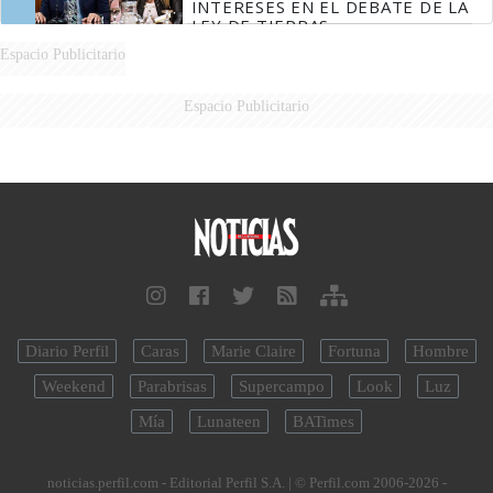
INTERESES EN EL DEBATE DE LA
LEY DE TIERRAS
Espacio Publicitario
Espacio Publicitario
Diario Perfil
Caras
Marie Claire
Fortuna
Hombre
Weekend
Parabrisas
Supercampo
Look
Luz
Mía
Lunateen
BATimes
noticias.perfil.com - Editorial Perfil S.A.
| © Perfil.com 2006-2026 -