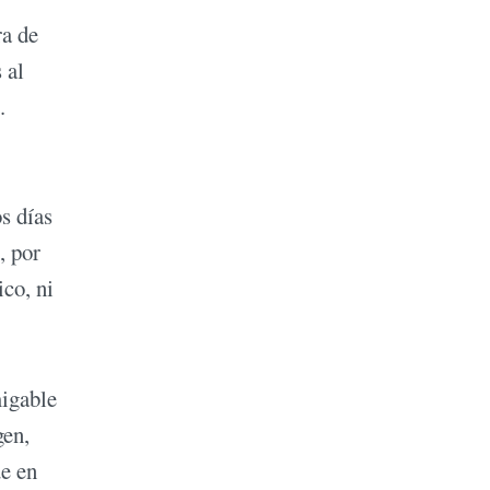
ra de
 al
.
s días
, por
ico, ni
migable
gen,
ue en