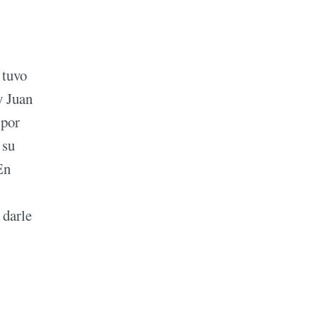
 tuvo
y Juan
 por
 su
En
 darle