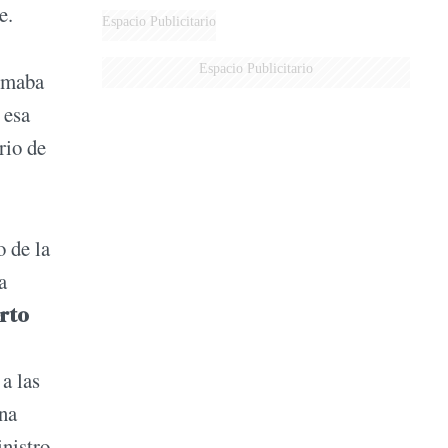
te.
AÉREA
Espacio Publicitario
Espacio Publicitario
umaba
 esa
rio de
o de la
a
rto
a las
Una
nistro