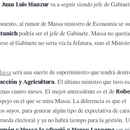
:
Juan Luis Manzur
va a seguir siendo jefe de Gabine
omento, al rumor de Massa ministro de Economía se s
tanich
podría ser el jefe de Gabinete. Massa no quería
o al Gabinete no sería vía la Jefatura, sino el Ministe
assa
será una suerte de superministro que tendrá dentr
cción y Agricultura
. El último ministro que tuvo es
penas cuatro meses. El mejor antecedente es el de
Robe
espejo en el que se mira Massa. La diferencia es que el
s suyos, para generar algún tipo de expectativa de cara 
rueda electoral y ya no habrá tiempo para la gestión. 
zmán y Massa le ofreció a Marco Lavagna
ser mi