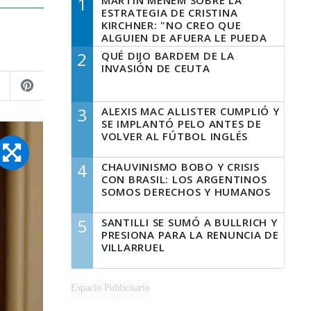
1
MARTÍN MENEM SOBRE LA
ESTRATEGIA DE CRISTINA
KIRCHNER: "NO CREO QUE
ALGUIEN DE AFUERA LE PUEDA
DECIR A LA JUSTICIA LO QUE
2
QUÉ DIJO BARDEM DE LA
TIENE QUE HACER"
INVASIÓN DE CEUTA
3
ALEXIS MAC ALLISTER CUMPLIÓ Y
SE IMPLANTÓ PELO ANTES DE
VOLVER AL FÚTBOL INGLÉS
4
CHAUVINISMO BOBO Y CRISIS
CON BRASIL: LOS ARGENTINOS
SOMOS DERECHOS Y HUMANOS
5
SANTILLI SE SUMÓ A BULLRICH Y
PRESIONA PARA LA RENUNCIA DE
VILLARRUEL
Espacio Publicitario