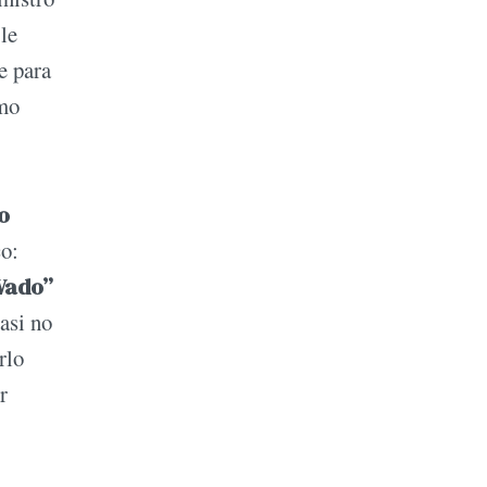
le
e para
omo
o
co:
Wado”
asi no
rlo
r