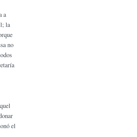
a a
l; la
orque
ssa no
todos
etaría
Aquel
ndonar
donó el