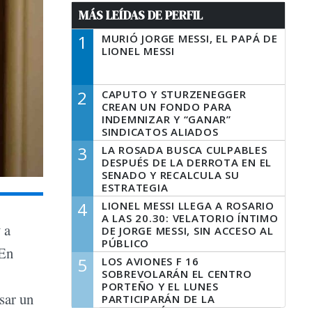
MÁS LEÍDAS DE PERFIL
1
MURIÓ JORGE MESSI, EL PAPÁ DE
LIONEL MESSI
2
CAPUTO Y STURZENEGGER
CREAN UN FONDO PARA
INDEMNIZAR Y “GANAR”
SINDICATOS ALIADOS
3
LA ROSADA BUSCA CULPABLES
DESPUÉS DE LA DERROTA EN EL
SENADO Y RECALCULA SU
ESTRATEGIA
4
LIONEL MESSI LLEGA A ROSARIO
A LAS 20.30: VELATORIO ÍNTIMO
 a
DE JORGE MESSI, SIN ACCESO AL
PÚBLICO
 En
5
LOS AVIONES F 16
SOBREVOLARÁN EL CENTRO
PORTEÑO Y EL LUNES
sar un
PARTICIPARÁN DE LA
CELEBRACIÓN DE LA FUERZA