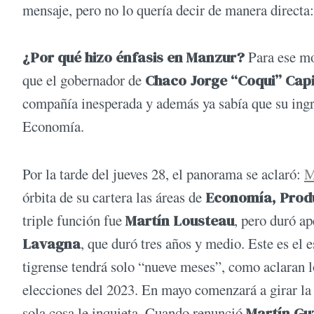
mensaje, pero no lo quería decir de manera directa
¿Por qué hizo énfasis en Manzur?
Para ese m
que el gobernador de
Chaco Jorge “Coqui” Capi
compañía inesperada y además ya sabía que su ingres
Economía.
Por la tarde del jueves 28, el panorama se aclaró:
M
órbita de su cartera las áreas de
Economía, Produ
triple función fue
Martín Lousteau
, pero duró a
Lavagna
, que duró tres años y medio. Este es el 
tigrense tendrá solo “nueve meses”, como aclaran lo
elecciones del 2023. En mayo comenzará a girar la 
sola cosa le inquieta. Cuando renunció
Martín Gu