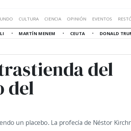
UNDO
CULTURA
CIENCIA
OPINIÓN
EVENTOS
REST
LLI
MARTÍN MENEM
CEUTA
DONALD TRU
trastienda del
 del
siendo un placebo. La profecía de Néstor Kirch