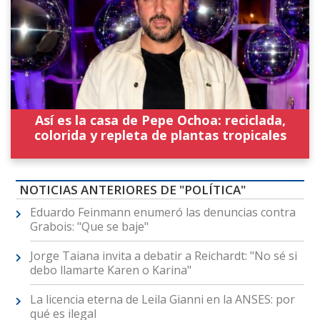
Así es la casa de Pepe Ochoa: reciclada,
colorida y repleta de plantas tropicales
NOTICIAS ANTERIORES DE "POLÍTICA"
Eduardo Feinmann enumeró las denuncias contra
Grabois: "Que se baje"
Jorge Taiana invita a debatir a Reichardt: "No sé si
debo llamarte Karen o Karina"
La licencia eterna de Leila Gianni en la ANSES: por
qué es ilegal