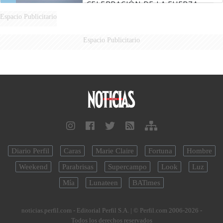
CELEBRACIÓN DE LA FUERZA
AÉREA
Espacio Publicitario
Espacio Publicitario
Diario Perfil
Caras
Marie Claire
Fortuna
Hombre
Weekend
Parabrisas
Supercampo
Look
Luz
Mía
Lunateen
BATimes
noticias.perfil.com - Editorial Perfil S.A.
| © Perfil.com 2006-2026 -
Todos los derechos reservados