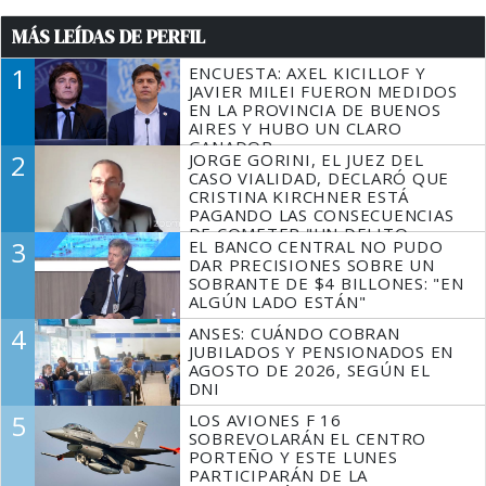
MÁS LEÍDAS DE PERFIL
1
ENCUESTA: AXEL KICILLOF Y
JAVIER MILEI FUERON MEDIDOS
EN LA PROVINCIA DE BUENOS
AIRES Y HUBO UN CLARO
GANADOR
2
JORGE GORINI, EL JUEZ DEL
CASO VIALIDAD, DECLARÓ QUE
CRISTINA KIRCHNER ESTÁ
PAGANDO LAS CONSECUENCIAS
DE COMETER "UN DELITO
3
EL BANCO CENTRAL NO PUDO
COMPROBADO"
DAR PRECISIONES SOBRE UN
SOBRANTE DE $4 BILLONES: "EN
ALGÚN LADO ESTÁN"
4
ANSES: CUÁNDO COBRAN
JUBILADOS Y PENSIONADOS EN
AGOSTO DE 2026, SEGÚN EL
DNI
5
LOS AVIONES F 16
SOBREVOLARÁN EL CENTRO
PORTEÑO Y ESTE LUNES
PARTICIPARÁN DE LA