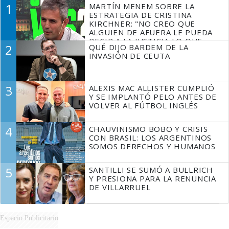
1
MARTÍN MENEM SOBRE LA
ESTRATEGIA DE CRISTINA
KIRCHNER: "NO CREO QUE
ALGUIEN DE AFUERA LE PUEDA
DECIR A LA JUSTICIA LO QUE
2
QUÉ DIJO BARDEM DE LA
TIENE QUE HACER"
INVASIÓN DE CEUTA
3
ALEXIS MAC ALLISTER CUMPLIÓ
Y SE IMPLANTÓ PELO ANTES DE
VOLVER AL FÚTBOL INGLÉS
4
CHAUVINISMO BOBO Y CRISIS
CON BRASIL: LOS ARGENTINOS
SOMOS DERECHOS Y HUMANOS
5
SANTILLI SE SUMÓ A BULLRICH
Y PRESIONA PARA LA RENUNCIA
DE VILLARRUEL
Espacio Publicitario