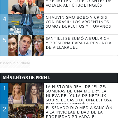
Y SE IMPLANTÓ PELO ANTES DE
VOLVER AL FÚTBOL INGLÉS
4
CHAUVINISMO BOBO Y CRISIS
CON BRASIL: LOS ARGENTINOS
SOMOS DERECHOS Y HUMANOS
5
SANTILLI SE SUMÓ A BULLRICH
Y PRESIONA PARA LA RENUNCIA
DE VILLARRUEL
Espacio Publicitario
MÁS LEÍDAS DE PERFIL
1
LA HISTORIA REAL DE "ELIZE:
SOMBRAS DE UNA MUJER", LA
NUEVA PELÍCULA DE NETFLIX
SOBRE EL CASO DE UNA ESPOSA
QUE DESCUARTIZÓ A SU
2
EL SENADO DIO MEDIA SANCIÓN
MARIDO
A LA INVIOLABILIDAD DE LA
PROPIEDAD PRIVADA: EL