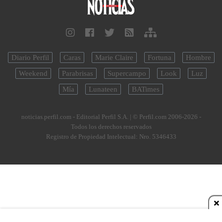
Diario Perfil
Caras
Marie Claire
Fortuna
Hombre
Weekend
Parabrisas
Supercampo
Look
Luz
Mía
Lunateen
BATimes
noticias.perfil.com - Editorial Perfil S.A.
| © Perfil.com 2006-2026 -
Todos los derechos reservados
Registro de Propiedad Intelectual: Nro. 5346433