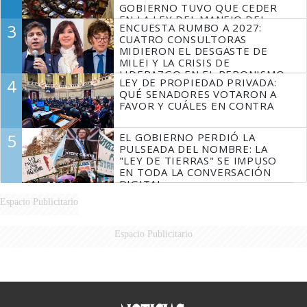
GOBIERNO TUVO QUE CEDER
EN LA LEY DEL MANEJO DEL
3
ENCUESTA RUMBO A 2027:
FUEGO
CUATRO CONSULTORAS
MIDIERON EL DESGASTE DE
MILEI Y LA CRISIS DE
LIDERAZGO EN EL PERONISMO
4
LEY DE PROPIEDAD PRIVADA:
QUÉ SENADORES VOTARON A
FAVOR Y CUÁLES EN CONTRA
5
EL GOBIERNO PERDIÓ LA
PULSEADA DEL NOMBRE: LA
"LEY DE TIERRAS" SE IMPUSO
EN TODA LA CONVERSACIÓN
DIGITAL
Espacio Publicitario
Espacio Publicitario