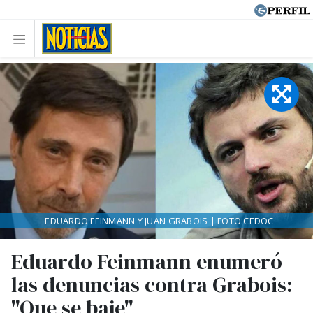
EDUARDO FEINMANN Y JUAN GRABOIS | FOTO:CEDOC
Eduardo Feinmann enumeró
las denuncias contra Grabois:
"Que se baje"