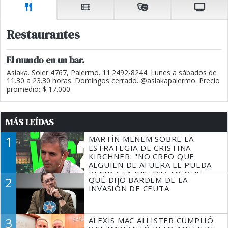
Restaurantes
El mundo en un bar.
Asiaka. Soler 4767, Palermo. 11.2492-8244. Lunes a sábados de
11.30 a 23.30 horas. Domingos cerrado. @asiakapalermo. Precio
promedio: $ 17.000.
MÁS LEÍDAS
1
MARTÍN MENEM SOBRE LA
ESTRATEGIA DE CRISTINA
KIRCHNER: "NO CREO QUE
ALGUIEN DE AFUERA LE PUEDA
DECIR A LA JUSTICIA LO QUE
2
QUÉ DIJO BARDEM DE LA
TIENE QUE HACER"
INVASIÓN DE CEUTA
3
ALEXIS MAC ALLISTER CUMPLIÓ