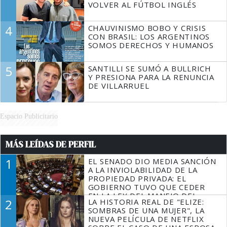
VOLVER AL FÚTBOL INGLÉS
4
CHAUVINISMO BOBO Y CRISIS
CON BRASIL: LOS ARGENTINOS
SOMOS DERECHOS Y HUMANOS
5
SANTILLI SE SUMÓ A BULLRICH
Y PRESIONA PARA LA RENUNCIA
DE VILLARRUEL
Espacio Publicitario
MÁS LEÍDAS DE PERFIL
1
EL SENADO DIO MEDIA SANCIÓN
A LA INVIOLABILIDAD DE LA
PROPIEDAD PRIVADA: EL
GOBIERNO TUVO QUE CEDER
EN LA LEY DEL MANEJO DEL
2
LA HISTORIA REAL DE "ELIZE:
FUEGO
SOMBRAS DE UNA MUJER", LA
NUEVA PELÍCULA DE NETFLIX