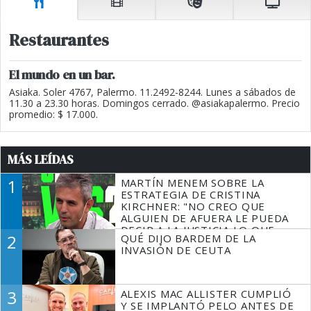
Restaurantes
El mundo en un bar.
Asiaka. Soler 4767, Palermo. 11.2492-8244. Lunes a sábados de
11.30 a 23.30 horas. Domingos cerrado. @asiakapalermo. Precio
promedio: $ 17.000.
MÁS LEÍDAS
1
MARTÍN MENEM SOBRE LA
ESTRATEGIA DE CRISTINA
KIRCHNER: "NO CREO QUE
ALGUIEN DE AFUERA LE PUEDA
DECIR A LA JUSTICIA LO QUE
2
QUÉ DIJO BARDEM DE LA
TIENE QUE HACER"
INVASIÓN DE CEUTA
3
ALEXIS MAC ALLISTER CUMPLIÓ
Y SE IMPLANTÓ PELO ANTES DE