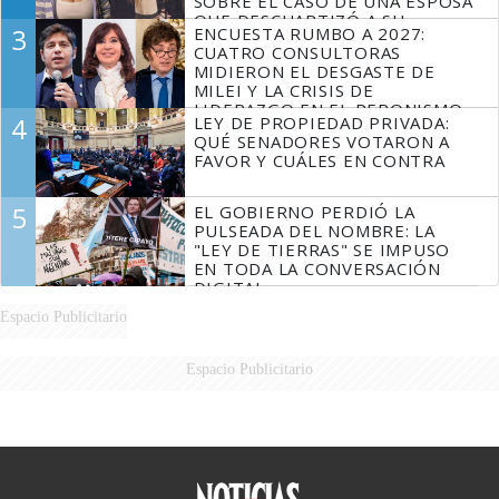
SOBRE EL CASO DE UNA ESPOSA
QUE DESCUARTIZÓ A SU
3
ENCUESTA RUMBO A 2027:
MARIDO
CUATRO CONSULTORAS
MIDIERON EL DESGASTE DE
MILEI Y LA CRISIS DE
LIDERAZGO EN EL PERONISMO
4
LEY DE PROPIEDAD PRIVADA:
QUÉ SENADORES VOTARON A
FAVOR Y CUÁLES EN CONTRA
5
EL GOBIERNO PERDIÓ LA
PULSEADA DEL NOMBRE: LA
"LEY DE TIERRAS" SE IMPUSO
EN TODA LA CONVERSACIÓN
DIGITAL
Espacio Publicitario
Espacio Publicitario