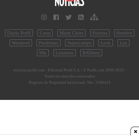
Diario Perfil
Caras
Marie Claire
Fortuna
Hombre
Weekend
Parabrisas
Supercampo
Look
Luz
Mía
Lunateen
BATimes
noticias.perfil.com - Editorial Perfil S.A.
| © Perfil.com 2006-2026 -
Todos los derechos reservados
Registro de Propiedad Intelectual: Nro. 5346433