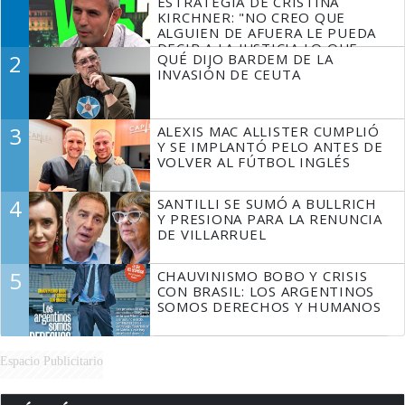
ESTRATEGIA DE CRISTINA
KIRCHNER: "NO CREO QUE
ALGUIEN DE AFUERA LE PUEDA
DECIR A LA JUSTICIA LO QUE
2
QUÉ DIJO BARDEM DE LA
TIENE QUE HACER"
INVASIÓN DE CEUTA
3
ALEXIS MAC ALLISTER CUMPLIÓ
Y SE IMPLANTÓ PELO ANTES DE
VOLVER AL FÚTBOL INGLÉS
4
SANTILLI SE SUMÓ A BULLRICH
Y PRESIONA PARA LA RENUNCIA
DE VILLARRUEL
5
CHAUVINISMO BOBO Y CRISIS
CON BRASIL: LOS ARGENTINOS
SOMOS DERECHOS Y HUMANOS
Espacio Publicitario