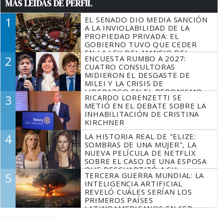
MÁS LEÍDAS DE PERFIL
1
EL SENADO DIO MEDIA SANCIÓN
A LA INVIOLABILIDAD DE LA
PROPIEDAD PRIVADA: EL
GOBIERNO TUVO QUE CEDER
EN LA LEY DEL MANEJO DEL
2
ENCUESTA RUMBO A 2027:
FUEGO
CUATRO CONSULTORAS
MIDIERON EL DESGASTE DE
MILEI Y LA CRISIS DE
LIDERAZGO EN EL PERONISMO
3
RICARDO LORENZETTI SE
METIÓ EN EL DEBATE SOBRE LA
INHABILITACIÓN DE CRISTINA
KIRCHNER
4
LA HISTORIA REAL DE "ELIZE:
SOMBRAS DE UNA MUJER", LA
NUEVA PELÍCULA DE NETFLIX
SOBRE EL CASO DE UNA ESPOSA
QUE DESCUARTIZÓ A SU
5
TERCERA GUERRA MUNDIAL: LA
MARIDO
INTELIGENCIA ARTIFICIAL
REVELÓ CUÁLES SERÍAN LOS
PRIMEROS PAÍSES
LATINOAMERICANOS EN SER
DERROTADOS