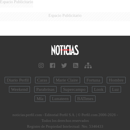
Espacio Publicitario
Espacio Publicitario
Diario Perfil
Caras
Marie Claire
Fortuna
Hombre
Weekend
Parabrisas
Supercampo
Look
Luz
Mía
Lunateen
BATimes
noticias.perfil.com - Editorial Perfil S.A.
| © Perfil.com 2006-2026 -
Todos los derechos reservados
Registro de Propiedad Intelectual: Nro. 5346433