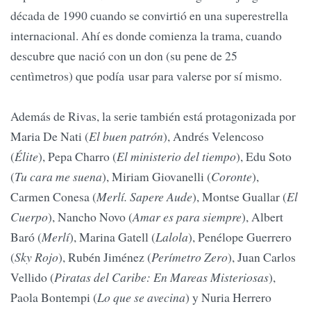
década de 1990 cuando se convirtió en una superestrella
internacional. Ahí es donde comienza la trama, cuando
descubre que nació con un don (su pene de 25
centìmetros) que podía usar para valerse por sí mismo.
Además de Rivas, la serie también está protagonizada por
Maria De Nati (
El buen patrón
), Andrés Velencoso
(
Élite
), Pepa Charro (
El ministerio del tiempo
), Edu Soto
(
Tu cara me suena
), Miriam Giovanelli (
Coronte
),
Carmen Conesa (
Merlí. Sapere Aude
), Montse Guallar (
El
Cuerpo
), Nancho Novo (
Amar es para siempre
), Albert
Baró (
Merlí
), Marina Gatell (
Lalola
), Penélope Guerrero
(
Sky Rojo
), Rubén Jiménez (
Perímetro Zero
), Juan Carlos
Vellido (
Piratas del Caribe: En Mareas Misteriosas
),
Paola Bontempi (
Lo que se avecina
) y Nuria Herrero