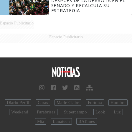
DESPUÉS DE LA DERROTA EN EL
SENADO Y RECALCULA SU
ESTRATEGIA
Espacio Publicitario
Espacio Publicitario
Diario Perfil
Caras
Marie Claire
Fortuna
Hombre
Weekend
Parabrisas
Supercampo
Look
Luz
Mía
Lunateen
BATimes