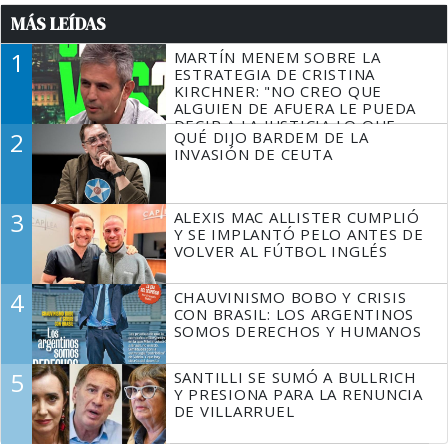
MÁS LEÍDAS
1
MARTÍN MENEM SOBRE LA
ESTRATEGIA DE CRISTINA
KIRCHNER: "NO CREO QUE
ALGUIEN DE AFUERA LE PUEDA
DECIR A LA JUSTICIA LO QUE
2
QUÉ DIJO BARDEM DE LA
TIENE QUE HACER"
INVASIÓN DE CEUTA
3
ALEXIS MAC ALLISTER CUMPLIÓ
Y SE IMPLANTÓ PELO ANTES DE
VOLVER AL FÚTBOL INGLÉS
4
CHAUVINISMO BOBO Y CRISIS
CON BRASIL: LOS ARGENTINOS
SOMOS DERECHOS Y HUMANOS
5
SANTILLI SE SUMÓ A BULLRICH
Y PRESIONA PARA LA RENUNCIA
DE VILLARRUEL