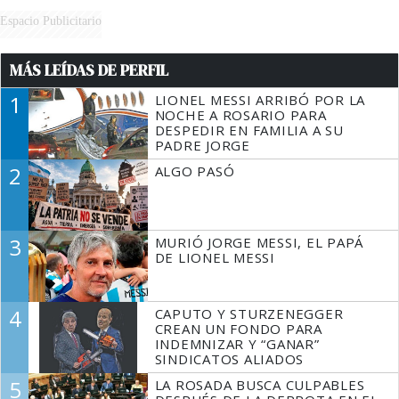
Espacio Publicitario
MÁS LEÍDAS DE PERFIL
1
LIONEL MESSI ARRIBÓ POR LA
NOCHE A ROSARIO PARA
DESPEDIR EN FAMILIA A SU
PADRE JORGE
2
ALGO PASÓ
3
MURIÓ JORGE MESSI, EL PAPÁ
DE LIONEL MESSI
4
CAPUTO Y STURZENEGGER
CREAN UN FONDO PARA
INDEMNIZAR Y “GANAR”
SINDICATOS ALIADOS
5
LA ROSADA BUSCA CULPABLES