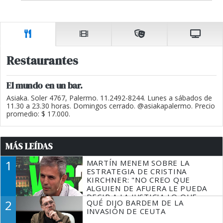
Restaurantes
El mundo en un bar.
Asiaka. Soler 4767, Palermo. 11.2492-8244. Lunes a sábados de
11.30 a 23.30 horas. Domingos cerrado. @asiakapalermo. Precio
promedio: $ 17.000.
MÁS LEÍDAS
1
MARTÍN MENEM SOBRE LA
ESTRATEGIA DE CRISTINA
KIRCHNER: "NO CREO QUE
ALGUIEN DE AFUERA LE PUEDA
DECIR A LA JUSTICIA LO QUE
2
QUÉ DIJO BARDEM DE LA
TIENE QUE HACER"
INVASIÓN DE CEUTA