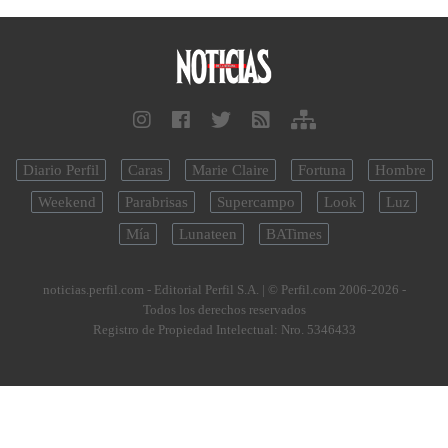
Diario Perfil
Caras
Marie Claire
Fortuna
Hombre
Weekend
Parabrisas
Supercampo
Look
Luz
Mía
Lunateen
BATimes
noticias.perfil.com - Editorial Perfil S.A.
| © Perfil.com 2006-2026 -
Todos los derechos reservados
Registro de Propiedad Intelectual: Nro. 5346433