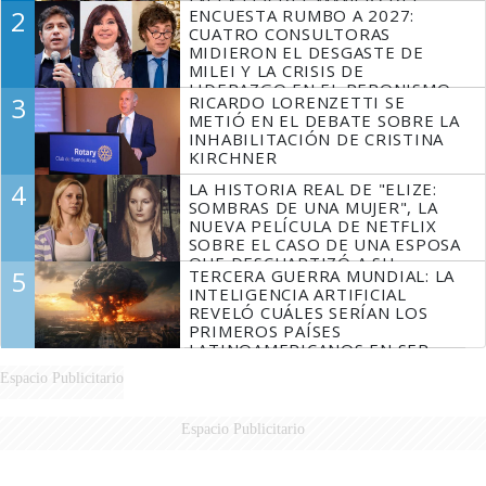
EN LA LEY DEL MANEJO DEL
2
ENCUESTA RUMBO A 2027:
FUEGO
CUATRO CONSULTORAS
MIDIERON EL DESGASTE DE
MILEI Y LA CRISIS DE
LIDERAZGO EN EL PERONISMO
3
RICARDO LORENZETTI SE
METIÓ EN EL DEBATE SOBRE LA
INHABILITACIÓN DE CRISTINA
KIRCHNER
4
LA HISTORIA REAL DE "ELIZE:
SOMBRAS DE UNA MUJER", LA
NUEVA PELÍCULA DE NETFLIX
SOBRE EL CASO DE UNA ESPOSA
QUE DESCUARTIZÓ A SU
5
TERCERA GUERRA MUNDIAL: LA
MARIDO
INTELIGENCIA ARTIFICIAL
REVELÓ CUÁLES SERÍAN LOS
PRIMEROS PAÍSES
LATINOAMERICANOS EN SER
DERROTADOS
Espacio Publicitario
Espacio Publicitario