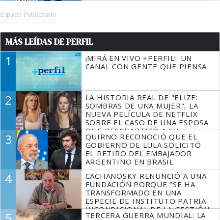
Espacio Publicitario
MÁS LEÍDAS DE PERFIL
1
¡MIRÁ EN VIVO +PERFIL!: UN
CANAL CON GENTE QUE PIENSA
2
LA HISTORIA REAL DE "ELIZE:
SOMBRAS DE UNA MUJER", LA
NUEVA PELÍCULA DE NETFLIX
SOBRE EL CASO DE UNA ESPOSA
QUE DESCUARTIZÓ A SU
3
QUIRNO RECONOCIÓ QUE EL
MARIDO
GOBIERNO DE LULA SOLICITÓ
EL RETIRO DEL EMBAJADOR
ARGENTINO EN BRASIL
4
CACHANOSKY RENUNCIÓ A UNA
FUNDACIÓN PORQUE "SE HA
TRANSFORMADO EN UNA
ESPECIE DE INSTITUTO PATRIA
INCONDICIONAL DE LA GESTIÓN
5
TERCERA GUERRA MUNDIAL: LA
DE MILEI"