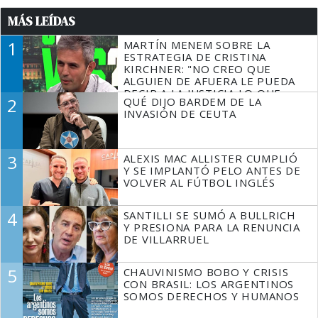
MÁS LEÍDAS
1
MARTÍN MENEM SOBRE LA
ESTRATEGIA DE CRISTINA
KIRCHNER: "NO CREO QUE
ALGUIEN DE AFUERA LE PUEDA
DECIR A LA JUSTICIA LO QUE
2
QUÉ DIJO BARDEM DE LA
TIENE QUE HACER"
INVASIÓN DE CEUTA
3
ALEXIS MAC ALLISTER CUMPLIÓ
Y SE IMPLANTÓ PELO ANTES DE
VOLVER AL FÚTBOL INGLÉS
4
SANTILLI SE SUMÓ A BULLRICH
Y PRESIONA PARA LA RENUNCIA
DE VILLARRUEL
5
CHAUVINISMO BOBO Y CRISIS
CON BRASIL: LOS ARGENTINOS
SOMOS DERECHOS Y HUMANOS