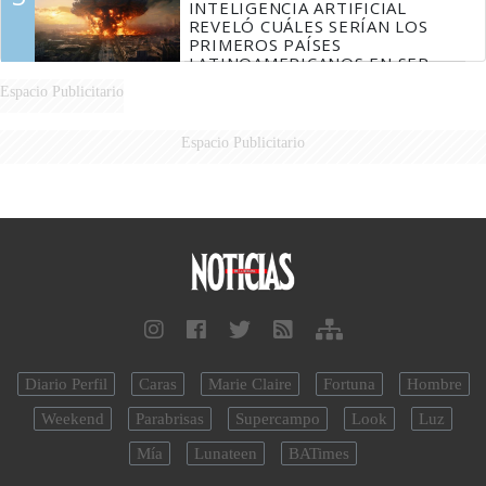
INTELIGENCIA ARTIFICIAL
REVELÓ CUÁLES SERÍAN LOS
PRIMEROS PAÍSES
LATINOAMERICANOS EN SER
DERROTADOS
Espacio Publicitario
Espacio Publicitario
Diario Perfil
Caras
Marie Claire
Fortuna
Hombre
Weekend
Parabrisas
Supercampo
Look
Luz
Mía
Lunateen
BATimes