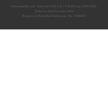
noticias.perfil.com - Editorial Perfil S.A.
| © Perfil.com 2006-2026 -
Todos los derechos reservados
Registro de Propiedad Intelectual: Nro. 5346433