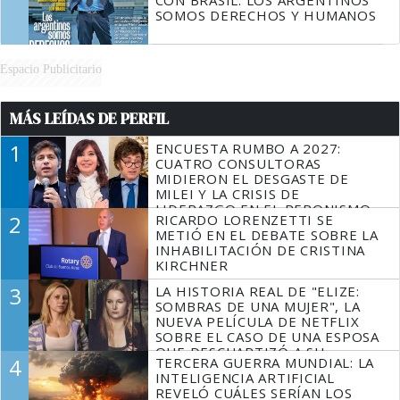
CON BRASIL: LOS ARGENTINOS
SOMOS DERECHOS Y HUMANOS
Espacio Publicitario
MÁS LEÍDAS DE PERFIL
1
ENCUESTA RUMBO A 2027:
CUATRO CONSULTORAS
MIDIERON EL DESGASTE DE
MILEI Y LA CRISIS DE
LIDERAZGO EN EL PERONISMO
2
RICARDO LORENZETTI SE
METIÓ EN EL DEBATE SOBRE LA
INHABILITACIÓN DE CRISTINA
KIRCHNER
3
LA HISTORIA REAL DE "ELIZE:
SOMBRAS DE UNA MUJER", LA
NUEVA PELÍCULA DE NETFLIX
SOBRE EL CASO DE UNA ESPOSA
QUE DESCUARTIZÓ A SU
4
TERCERA GUERRA MUNDIAL: LA
MARIDO
INTELIGENCIA ARTIFICIAL
REVELÓ CUÁLES SERÍAN LOS