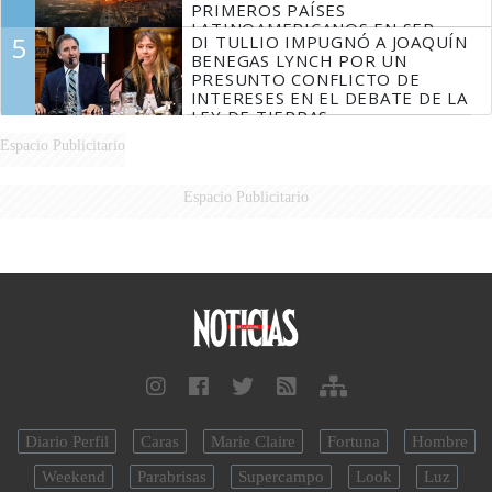
PRIMEROS PAÍSES
LATINOAMERICANOS EN SER
5
DI TULLIO IMPUGNÓ A JOAQUÍN
DERROTADOS
BENEGAS LYNCH POR UN
PRESUNTO CONFLICTO DE
INTERESES EN EL DEBATE DE LA
LEY DE TIERRAS
Espacio Publicitario
Espacio Publicitario
Diario Perfil
Caras
Marie Claire
Fortuna
Hombre
Weekend
Parabrisas
Supercampo
Look
Luz