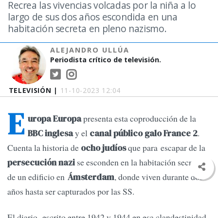
Recrea las vivencias volcadas por la niña a lo
largo de sus dos años escondida en una
habitación secreta en pleno nazismo.
ALEJANDRO ULLÚA
Periodista crítico de televisión.
TELEVISIÓN |
11-10-2023 12:04
E
presenta esta coproducción de la
uropa Europa
y el
.
BBC inglesa
canal público galo France 2
Cuenta la historia de
que para escapar de la
ocho judíos
se esconden en la habitación secreta,
persecución nazi
de un edificio en
, donde viven durante dos
Ámsterdam
años hasta ser capturados por las SS.
El diario, escrito entre 1942 y 1944 en esa clandestinidad,