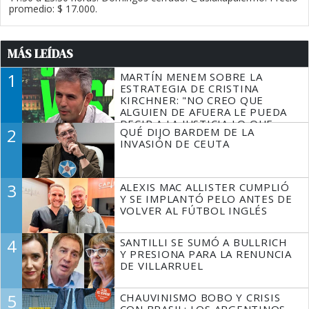
promedio: $ 17.000.
MÁS LEÍDAS
1
MARTÍN MENEM SOBRE LA
ESTRATEGIA DE CRISTINA
KIRCHNER: "NO CREO QUE
ALGUIEN DE AFUERA LE PUEDA
DECIR A LA JUSTICIA LO QUE
2
QUÉ DIJO BARDEM DE LA
TIENE QUE HACER"
INVASIÓN DE CEUTA
3
ALEXIS MAC ALLISTER CUMPLIÓ
Y SE IMPLANTÓ PELO ANTES DE
VOLVER AL FÚTBOL INGLÉS
4
SANTILLI SE SUMÓ A BULLRICH
Y PRESIONA PARA LA RENUNCIA
DE VILLARRUEL
5
CHAUVINISMO BOBO Y CRISIS