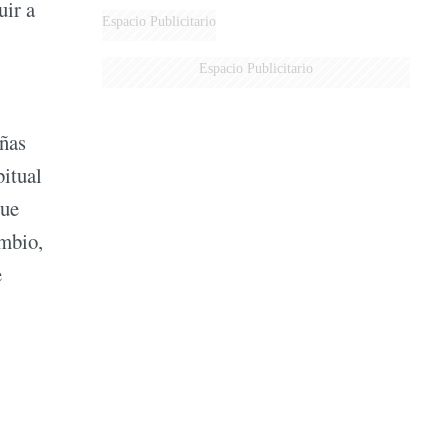
uir a
Espacio Publicitario
Espacio Publicitario
eñas
bitual
que
ambio,
e