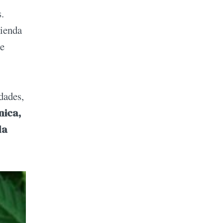
.
mienda
se
dades,
nica,
la