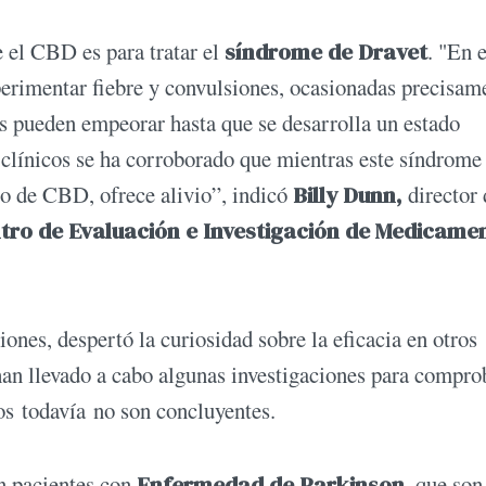
 el CBD es para tratar el
síndrome de Dravet
. "En 
perimentar fiebre y convulsiones, ocasionadas precisam
as pueden empeorar hasta que se desarrolla un estado
 clínicos se ha corroborado que mientras este síndrome
eo de CBD, ofrece alivio”, indicó
Billy Dunn,
director 
ntro de Evaluación e Investigación de Medicame
nes, despertó la curiosidad sobre la eficacia en otros
an llevado a cabo algunas investigaciones para compro
dos todavía no son concluyentes.
en pacientes con
Enfermedad de Parkinson
, que son