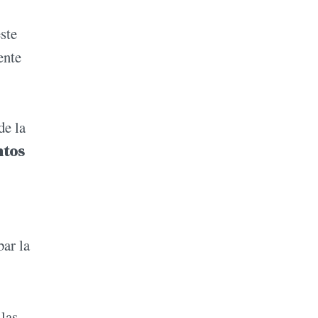
este
ente
de la
ntos
bar la
 las