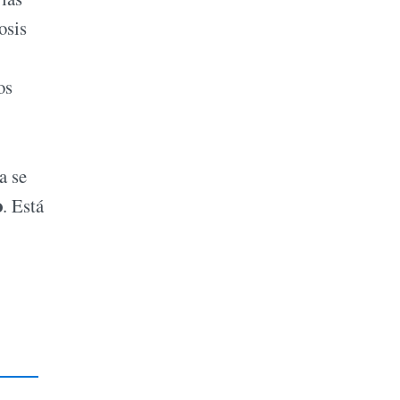
osis
os
a se
o
. Está