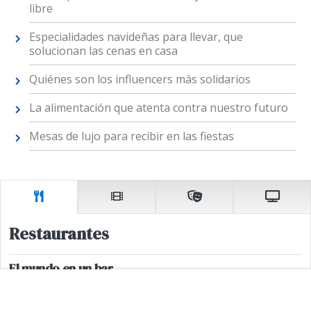
libre
Especialidades navideñas para llevar, que
solucionan las cenas en casa
Quiénes son los influencers más solidarios
La alimentación que atenta contra nuestro futuro
Mesas de lujo para recibir en las fiestas
Restaurantes
El mundo en un bar.
Asiaka. Soler 4767, Palermo. 11.2492-8244. Lunes a sábados de
11.30 a 23.30 horas. Domingos cerrado. @asiakapalermo. Precio
promedio: $ 17.000.