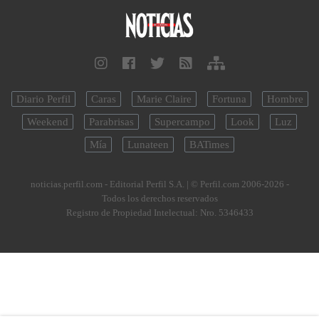
Diario Perfil
Caras
Marie Claire
Fortuna
Hombre
Weekend
Parabrisas
Supercampo
Look
Luz
Mía
Lunateen
BATimes
noticias.perfil.com - Editorial Perfil S.A.
| © Perfil.com 2006-2026 -
Todos los derechos reservados
Registro de Propiedad Intelectual: Nro. 5346433