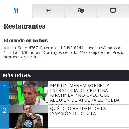
Restaurantes
El mundo en un bar.
Asiaka. Soler 4767, Palermo. 11.2492-8244. Lunes a sábados de
11.30 a 23.30 horas. Domingos cerrado. @asiakapalermo. Precio
promedio: $ 17.000.
MÁS LEÍDAS
1
MARTÍN MENEM SOBRE LA
ESTRATEGIA DE CRISTINA
KIRCHNER: "NO CREO QUE
ALGUIEN DE AFUERA LE PUEDA
DECIR A LA JUSTICIA LO QUE
2
QUÉ DIJO BARDEM DE LA
TIENE QUE HACER"
INVASIÓN DE CEUTA