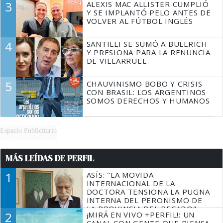
3
ALEXIS MAC ALLISTER CUMPLIÓ
Y SE IMPLANTÓ PELO ANTES DE
VOLVER AL FÚTBOL INGLÉS
4
SANTILLI SE SUMÓ A BULLRICH
Y PRESIONA PARA LA RENUNCIA
DE VILLARRUEL
5
CHAUVINISMO BOBO Y CRISIS
CON BRASIL: LOS ARGENTINOS
SOMOS DERECHOS Y HUMANOS
Espacio Publicitario
MÁS LEÍDAS DE PERFIL
1
ASÍS: "LA MOVIDA
INTERNACIONAL DE LA
DOCTORA TENSIONA LA PUGNA
INTERNA DEL PERONISMO DE
LA PROVINCIA DEL PECADO"
2
¡MIRÁ EN VIVO +PERFIL!: UN
CANAL CON GENTE QUE PIENSA