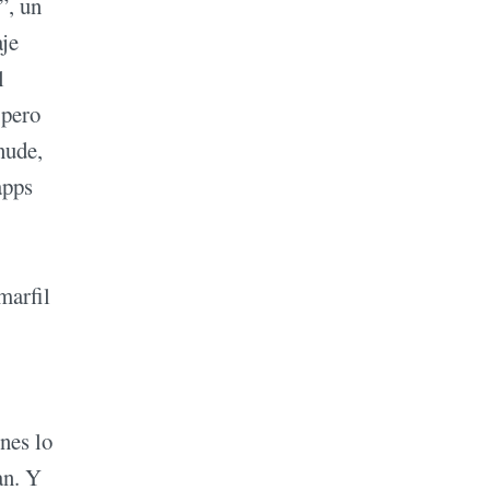
”, un
aje
l
 pero
nude,
apps
marfil
nes lo
an. Y