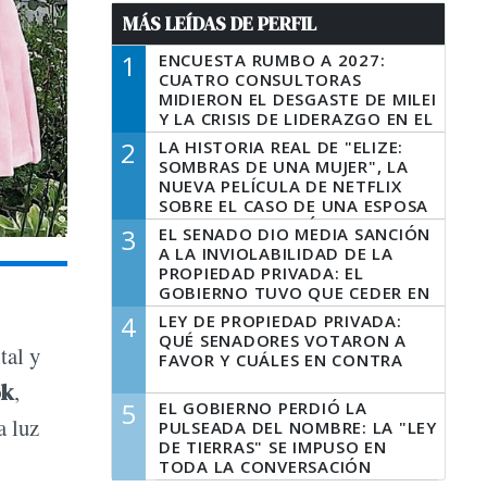
MÁS LEÍDAS DE PERFIL
1
ENCUESTA RUMBO A 2027:
CUATRO CONSULTORAS
MIDIERON EL DESGASTE DE MILEI
Y LA CRISIS DE LIDERAZGO EN EL
PERONISMO
2
LA HISTORIA REAL DE "ELIZE:
SOMBRAS DE UNA MUJER", LA
NUEVA PELÍCULA DE NETFLIX
SOBRE EL CASO DE UNA ESPOSA
QUE DESCUARTIZÓ A SU
3
EL SENADO DIO MEDIA SANCIÓN
MARIDO
A LA INVIOLABILIDAD DE LA
PROPIEDAD PRIVADA: EL
GOBIERNO TUVO QUE CEDER EN
LA LEY DEL MANEJO DEL FUEGO
4
LEY DE PROPIEDAD PRIVADA:
QUÉ SENADORES VOTARON A
tal y
FAVOR Y CUÁLES EN CONTRA
ok
,
5
EL GOBIERNO PERDIÓ LA
a luz
PULSEADA DEL NOMBRE: LA "LEY
DE TIERRAS" SE IMPUSO EN
TODA LA CONVERSACIÓN
DIGITAL