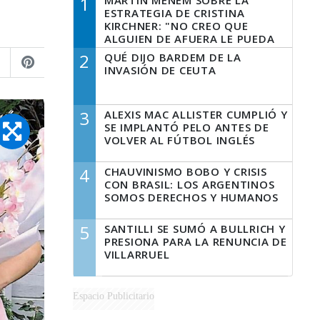
1
MARTÍN MENEM SOBRE LA
ESTRATEGIA DE CRISTINA
KIRCHNER: "NO CREO QUE
ALGUIEN DE AFUERA LE PUEDA
DECIR A LA JUSTICIA LO QUE
2
QUÉ DIJO BARDEM DE LA
TIENE QUE HACER"
INVASIÓN DE CEUTA
3
ALEXIS MAC ALLISTER CUMPLIÓ Y
SE IMPLANTÓ PELO ANTES DE
VOLVER AL FÚTBOL INGLÉS
4
CHAUVINISMO BOBO Y CRISIS
CON BRASIL: LOS ARGENTINOS
SOMOS DERECHOS Y HUMANOS
5
SANTILLI SE SUMÓ A BULLRICH Y
PRESIONA PARA LA RENUNCIA DE
VILLARRUEL
Espacio Publicitario