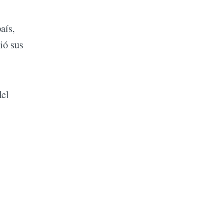
aís,
ió sus
del