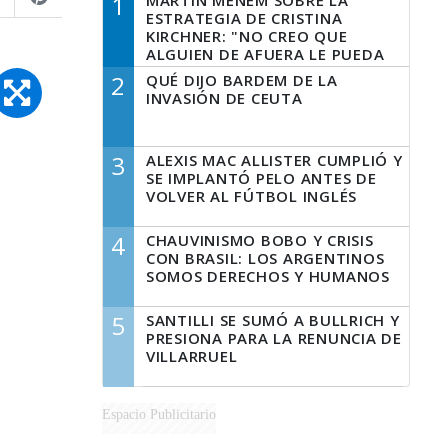
1
MARTÍN MENEM SOBRE LA
ESTRATEGIA DE CRISTINA
KIRCHNER: "NO CREO QUE
ALGUIEN DE AFUERA LE PUEDA
DECIR A LA JUSTICIA LO QUE
2
QUÉ DIJO BARDEM DE LA
TIENE QUE HACER"
INVASIÓN DE CEUTA
3
ALEXIS MAC ALLISTER CUMPLIÓ Y
SE IMPLANTÓ PELO ANTES DE
VOLVER AL FÚTBOL INGLÉS
4
CHAUVINISMO BOBO Y CRISIS
CON BRASIL: LOS ARGENTINOS
SOMOS DERECHOS Y HUMANOS
5
SANTILLI SE SUMÓ A BULLRICH Y
PRESIONA PARA LA RENUNCIA DE
VILLARRUEL
Espacio Publicitario