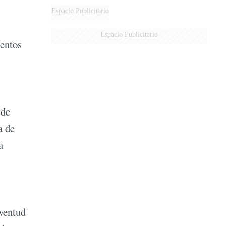
Espacio Publicitario
Espacio Publicitario
mentos
 de
a de
a
uventud