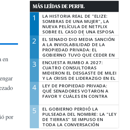
MÁS LEÍDAS DE PERFIL
1
LA HISTORIA REAL DE "ELIZE:
SOMBRAS DE UNA MUJER", LA
NUEVA PELÍCULA DE NETFLIX
SOBRE EL CASO DE UNA ESPOSA
QUE DESCUARTIZÓ A SU
2
EL SENADO DIO MEDIA SANCIÓN
MARIDO
A LA INVIOLABILIDAD DE LA
PROPIEDAD PRIVADA: EL
GOBIERNO TUVO QUE CEDER EN
a en
LA LEY DEL MANEJO DEL FUEGO
3
ENCUESTA RUMBO A 2027:
CUATRO CONSULTORAS
MIDIERON EL DESGASTE DE MILEI
vengar
Y LA CRISIS DE LIDERAZGO EN EL
PERONISMO
4
LEY DE PROPIEDAD PRIVADA:
bezado
QUÉ SENADORES VOTARON A
FAVOR Y CUÁLES EN CONTRA
5
EL GOBIERNO PERDIÓ LA
PULSEADA DEL NOMBRE: LA "LEY
ió por
DE TIERRAS" SE IMPUSO EN
TODA LA CONVERSACIÓN
DIGITAL