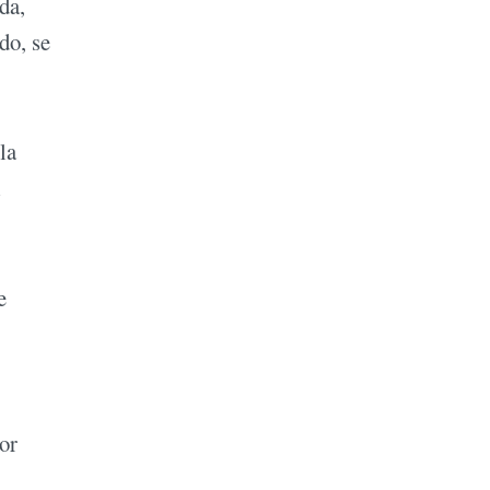
da,
do, se
la
l
e
or