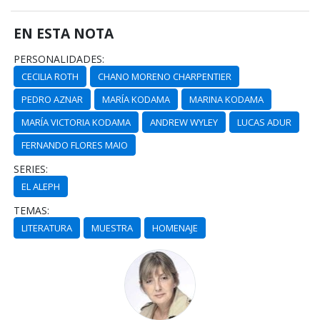
EN ESTA NOTA
PERSONALIDADES:
CECILIA ROTH
CHANO MORENO CHARPENTIER
PEDRO AZNAR
MARÍA KODAMA
MARINA KODAMA
MARÍA VICTORIA KODAMA
ANDREW WYLEY
LUCAS ADUR
FERNANDO FLORES MAIO
SERIES:
EL ALEPH
TEMAS:
LITERATURA
MUESTRA
HOMENAJE