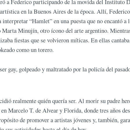
ró a Federico participando de la movida del Instituto D
artística en la Buenos Aires de la época. Allí, Federico
 a interpretar “Hamlet” en una puesta que no encantó a 
o Marta Minujín, otro ícono del arte argentino. Mientra
izaba fiestas que se volvieron míticas. En ellas cantaba
okeado como un torero.
ser gay, golpeado y maltratado por la policía del pasado
cidió realmente quién quería ser. Al morir su padre he
a en Marcelo T. de Alvear y Florida, donde tres años de
pósito de promover a artistas jóvenes y, también, gara
a sus actividades hasta el día de hoy.