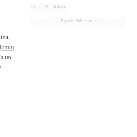
AÉREA
Espacio Publicitario
Espacio Publicitario
ina,
lemm
ía un
a