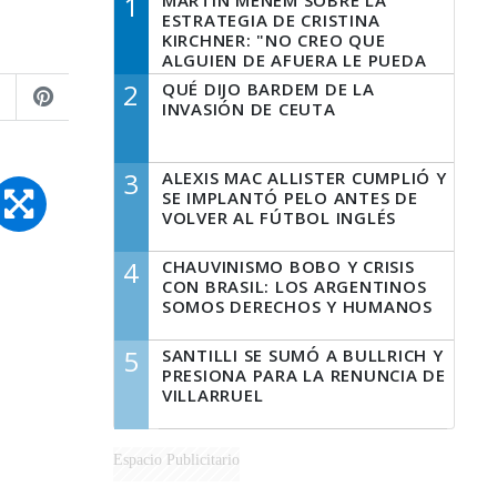
1
MARTÍN MENEM SOBRE LA
ESTRATEGIA DE CRISTINA
KIRCHNER: "NO CREO QUE
ALGUIEN DE AFUERA LE PUEDA
DECIR A LA JUSTICIA LO QUE
2
QUÉ DIJO BARDEM DE LA
TIENE QUE HACER"
INVASIÓN DE CEUTA
3
ALEXIS MAC ALLISTER CUMPLIÓ Y
SE IMPLANTÓ PELO ANTES DE
VOLVER AL FÚTBOL INGLÉS
4
CHAUVINISMO BOBO Y CRISIS
CON BRASIL: LOS ARGENTINOS
SOMOS DERECHOS Y HUMANOS
5
SANTILLI SE SUMÓ A BULLRICH Y
PRESIONA PARA LA RENUNCIA DE
VILLARRUEL
Espacio Publicitario