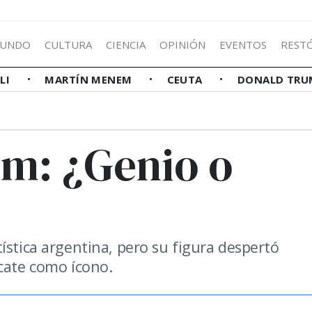
UNDO
CULTURA
CIENCIA
OPINIÓN
EVENTOS
REST
LLI
MARTÍN MENEM
CEUTA
DONALD TRU
m: ¿Genio o
ística argentina, pero su figura despertó
scate como ícono.