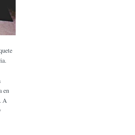
quete
ia.
a
a en
. A
y