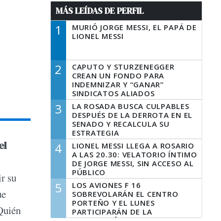
MÁS LEÍDAS DE PERFIL
1
MURIÓ JORGE MESSI, EL PAPÁ DE
LIONEL MESSI
2
CAPUTO Y STURZENEGGER
CREAN UN FONDO PARA
INDEMNIZAR Y “GANAR”
SINDICATOS ALIADOS
3
LA ROSADA BUSCA CULPABLES
DESPUÉS DE LA DERROTA EN EL
SENADO Y RECALCULA SU
ESTRATEGIA
el
4
LIONEL MESSI LLEGA A ROSARIO
A LAS 20.30: VELATORIO ÍNTIMO
DE JORGE MESSI, SIN ACCESO AL
PÚBLICO
ir su
5
LOS AVIONES F 16
ue
SOBREVOLARÁN EL CENTRO
PORTEÑO Y EL LUNES
¿Quién
PARTICIPARÁN DE LA
CELEBRACIÓN DE LA FUERZA