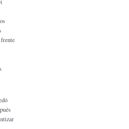
i
los
s
 frente
.
redó
spués
ntizar