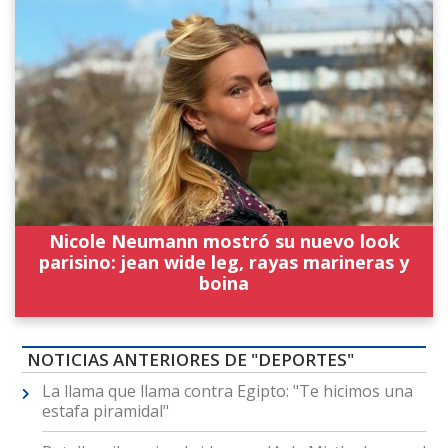
Nicole Neumann mostró su nuevo look
parisino: jean wide leg, rayas marineras y
boina
NOTICIAS ANTERIORES DE "DEPORTES"
La llama que llama contra Egipto: "Te hicimos una
estafa piramidal"