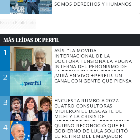
SOMOS DERECHOS Y HUMANOS
Espacio Publicitario
MÁS LEÍDAS DE PERFIL
1
ASÍS: "LA MOVIDA
INTERNACIONAL DE LA
DOCTORA TENSIONA LA PUGNA
INTERNA DEL PERONISMO DE
LA PROVINCIA DEL PECADO"
2
¡MIRÁ EN VIVO +PERFIL!: UN
CANAL CON GENTE QUE PIENSA
3
ENCUESTA RUMBO A 2027:
CUATRO CONSULTORAS
MIDIERON EL DESGASTE DE
MILEI Y LA CRISIS DE
LIDERAZGO EN EL PERONISMO
4
QUIRNO RECONOCIÓ QUE EL
GOBIERNO DE LULA SOLICITÓ
EL RETIRO DEL EMBAJADOR