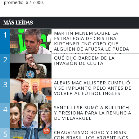
promedio: $ 17.000.
MÁS LEÍDAS
1
MARTÍN MENEM SOBRE LA
ESTRATEGIA DE CRISTINA
KIRCHNER: "NO CREO QUE
ALGUIEN DE AFUERA LE PUEDA
DECIR A LA JUSTICIA LO QUE
2
QUÉ DIJO BARDEM DE LA
TIENE QUE HACER"
INVASIÓN DE CEUTA
3
ALEXIS MAC ALLISTER CUMPLIÓ
Y SE IMPLANTÓ PELO ANTES DE
VOLVER AL FÚTBOL INGLÉS
4
SANTILLI SE SUMÓ A BULLRICH
Y PRESIONA PARA LA RENUNCIA
DE VILLARRUEL
5
CHAUVINISMO BOBO Y CRISIS
CON BRASIL: LOS ARGENTINOS