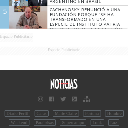
ARGENTINO EN BRASIL
5
CACHANOSKY RENUNCIÓ A UNA
FUNDACIÓN PORQUE "SE HA
TRANSFORMADO EN UNA
ESPECIE DE INSTITUTO PATRIA
INCONDICIONAL DE LA GESTIÓN
DE MILEI"
Espacio Publicitario
Espacio Publicitario
Diario Perfil
Caras
Marie Claire
Fortuna
Hombre
Weekend
Parabrisas
Supercampo
Look
Luz