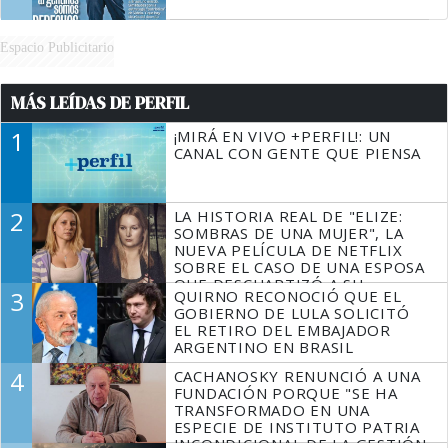
Espacio Publicitario
MÁS LEÍDAS DE PERFIL
1
¡MIRÁ EN VIVO +PERFIL!: UN
CANAL CON GENTE QUE PIENSA
2
LA HISTORIA REAL DE "ELIZE:
SOMBRAS DE UNA MUJER", LA
NUEVA PELÍCULA DE NETFLIX
SOBRE EL CASO DE UNA ESPOSA
QUE DESCUARTIZÓ A SU
3
QUIRNO RECONOCIÓ QUE EL
MARIDO
GOBIERNO DE LULA SOLICITÓ
EL RETIRO DEL EMBAJADOR
ARGENTINO EN BRASIL
4
CACHANOSKY RENUNCIÓ A UNA
FUNDACIÓN PORQUE "SE HA
TRANSFORMADO EN UNA
ESPECIE DE INSTITUTO PATRIA
INCONDICIONAL DE LA GESTIÓN