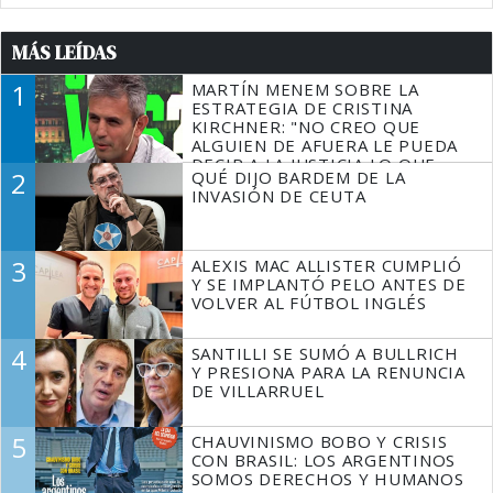
MÁS LEÍDAS
1
MARTÍN MENEM SOBRE LA
ESTRATEGIA DE CRISTINA
KIRCHNER: "NO CREO QUE
ALGUIEN DE AFUERA LE PUEDA
DECIR A LA JUSTICIA LO QUE
2
QUÉ DIJO BARDEM DE LA
TIENE QUE HACER"
INVASIÓN DE CEUTA
3
ALEXIS MAC ALLISTER CUMPLIÓ
Y SE IMPLANTÓ PELO ANTES DE
VOLVER AL FÚTBOL INGLÉS
4
SANTILLI SE SUMÓ A BULLRICH
Y PRESIONA PARA LA RENUNCIA
DE VILLARRUEL
5
CHAUVINISMO BOBO Y CRISIS
CON BRASIL: LOS ARGENTINOS
SOMOS DERECHOS Y HUMANOS