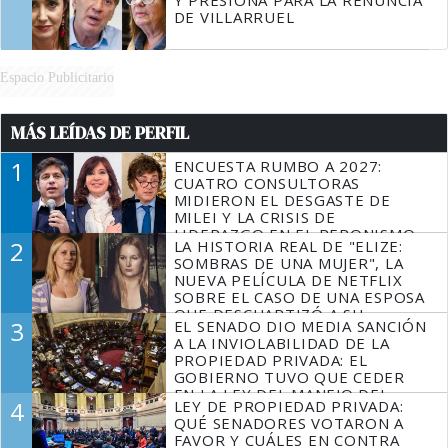
Y PRESIONA PARA LA RENUNCIA
DE VILLARRUEL
Espacio Publicitario
MÁS LEÍDAS DE PERFIL
1
ENCUESTA RUMBO A 2027:
CUATRO CONSULTORAS
MIDIERON EL DESGASTE DE
MILEI Y LA CRISIS DE
LIDERAZGO EN EL PERONISMO
2
LA HISTORIA REAL DE "ELIZE:
SOMBRAS DE UNA MUJER", LA
NUEVA PELÍCULA DE NETFLIX
SOBRE EL CASO DE UNA ESPOSA
QUE DESCUARTIZÓ A SU
3
EL SENADO DIO MEDIA SANCIÓN
MARIDO
A LA INVIOLABILIDAD DE LA
PROPIEDAD PRIVADA: EL
GOBIERNO TUVO QUE CEDER
EN LA LEY DEL MANEJO DEL
4
LEY DE PROPIEDAD PRIVADA:
FUEGO
QUÉ SENADORES VOTARON A
FAVOR Y CUÁLES EN CONTRA