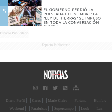
5
EL GOBIERNO PERDIÓ LA
PULSEADA DEL NOMBRE: LA
"LEY DE TIERRAS" SE IMPUSO
EN TODA LA CONVERSACIÓN
DIGITAL
Espacio Publicitario
Espacio Publicitario
Diario Perfil
Caras
Marie Claire
Fortuna
Hombre
Weekend
Parabrisas
Supercampo
Look
Luz