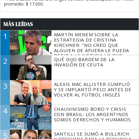
promedio: $ 17.000.
MÁS LEÍDAS
1
MARTÍN MENEM SOBRE LA
ESTRATEGIA DE CRISTINA
KIRCHNER: "NO CREO QUE
ALGUIEN DE AFUERA LE PUEDA
DECIR A LA JUSTICIA LO QUE
2
QUÉ DIJO BARDEM DE LA
TIENE QUE HACER"
INVASIÓN DE CEUTA
3
ALEXIS MAC ALLISTER CUMPLIÓ
Y SE IMPLANTÓ PELO ANTES DE
VOLVER AL FÚTBOL INGLÉS
4
CHAUVINISMO BOBO Y CRISIS
CON BRASIL: LOS ARGENTINOS
SOMOS DERECHOS Y HUMANOS
5
SANTILLI SE SUMÓ A BULLRICH