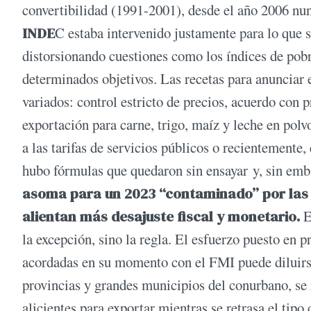
convertibilidad (1991-2001), desde el año 2006 nun
INDE
C estaba intervenido justamente para lo que 
distorsionando cuestiones como los índices de pobr
determinados objetivos. Las recetas para anunciar e
variados: control estricto de precios, acuerdo con
exportación para carne, trigo, maíz y leche en polvo
a las tarifas de servicios públicos o recientemente,
hubo fórmulas que quedaron sin ensayar y, sin em
asoma para un 2023 “contaminado” por las p
alientan más desajuste fiscal y monetario.
En
la excepción, sino la regla. El esfuerzo puesto en 
acordadas en su momento con el FMI puede diluirse 
provincias y grandes municipios del conurbano, se r
alicientes para exportar mientras se retrasa el tipo 