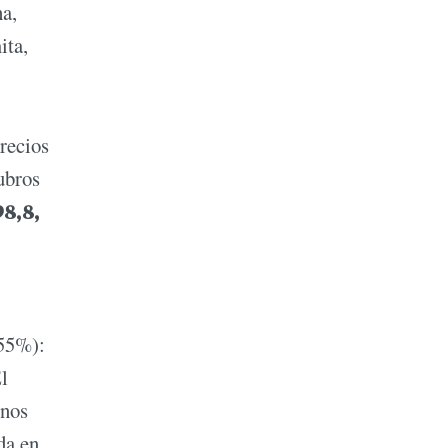
ha,
ita,
precios
ubros
98,8,
(55%):
l
unos
da en