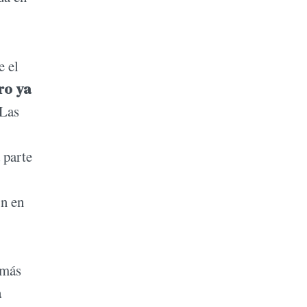
e el
ro ya
“Las
 parte
in en
 más
a