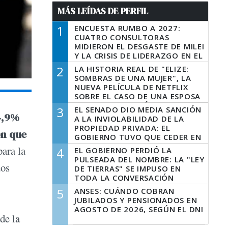
MÁS LEÍDAS DE PERFIL
1
ENCUESTA RUMBO A 2027:
CUATRO CONSULTORAS
MIDIERON EL DESGASTE DE MILEI
Y LA CRISIS DE LIDERAZGO EN EL
PERONISMO
2
LA HISTORIA REAL DE "ELIZE:
SOMBRAS DE UNA MUJER", LA
NUEVA PELÍCULA DE NETFLIX
SOBRE EL CASO DE UNA ESPOSA
QUE DESCUARTIZÓ A SU
3
EL SENADO DIO MEDIA SANCIÓN
MARIDO
4,9%
A LA INVIOLABILIDAD DE LA
PROPIEDAD PRIVADA: EL
ón que
GOBIERNO TUVO QUE CEDER EN
LA LEY DEL MANEJO DEL FUEGO
ara la
4
EL GOBIERNO PERDIÓ LA
PULSEADA DEL NOMBRE: LA "LEY
dos
DE TIERRAS" SE IMPUSO EN
TODA LA CONVERSACIÓN
DIGITAL
5
ANSES: CUÁNDO COBRAN
JUBILADOS Y PENSIONADOS EN
AGOSTO DE 2026, SEGÚN EL DNI
de la