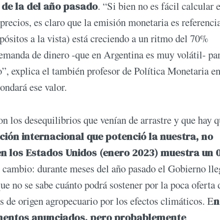
o de la del año pasado
. “Si bien no es fácil calcular e
precios, es claro que la emisión monetaria es referencia
ósitos a la vista) está creciendo a un ritmo del 70%
 demanda de dinero -que en Argentina es muy volátil- pa
o”, explica el también profesor de Política Monetaria en
ondará ese valor.
n los desequilibrios que venían de arrastre y que hay 
ación internacional que potenció la nuestra, no
 en los Estados Unidos (enero 2023) muestra un 
 de cambio: durante meses del año pasado el Gobierno lle
e no se sabe cuánto podrá sostener por la poca oferta 
s de origen agropecuario por los efectos climáticos. E
n
aumentos anunciados, pero probablemente