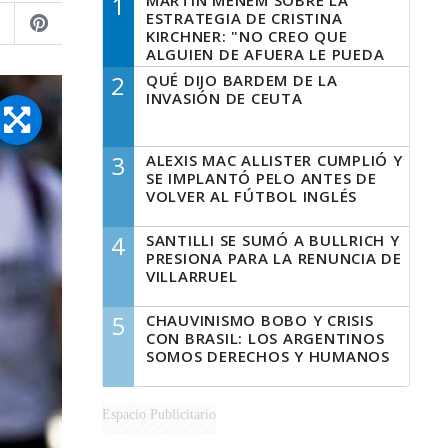
1
MARTÍN MENEM SOBRE LA
ESTRATEGIA DE CRISTINA
KIRCHNER: "NO CREO QUE
ALGUIEN DE AFUERA LE PUEDA
DECIR A LA JUSTICIA LO QUE
2
QUÉ DIJO BARDEM DE LA
TIENE QUE HACER"
INVASIÓN DE CEUTA
3
ALEXIS MAC ALLISTER CUMPLIÓ Y
SE IMPLANTÓ PELO ANTES DE
VOLVER AL FÚTBOL INGLÉS
4
SANTILLI SE SUMÓ A BULLRICH Y
PRESIONA PARA LA RENUNCIA DE
VILLARRUEL
5
CHAUVINISMO BOBO Y CRISIS
CON BRASIL: LOS ARGENTINOS
SOMOS DERECHOS Y HUMANOS
Espacio Publicitario