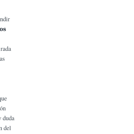
undir
os
irada
as
que
ión
y duda
n del