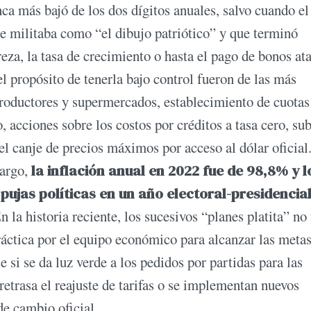
ca más bajó de los dos dígitos anuales, salvo cuando el
se militaba como “el dibujo patriótico” y que terminó
eza, la tasa de crecimiento o hasta el pago de bonos at
l propósito de tenerla bajo control fueron de las más
 productores y supermercados, establecimiento de cuotas
, acciones sobre los costos por créditos a tasa cero, su
 el canje de precios máximos por acceso al dólar oficial
bargo,
la inflación anual en 2022 fue de 98,8% y l
ujas políticas en un año electoral-presidencia
 la historia reciente, los sucesivos “planes platita” no
práctica por el equipo económico para alcanzar las meta
si se da luz verde a los pedidos por partidas para las
etrasa el reajuste de tarifas o se implementan nuevos
de cambio oficial.