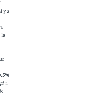
l
l y a
ra
 la
que
0,5%
gó a
de