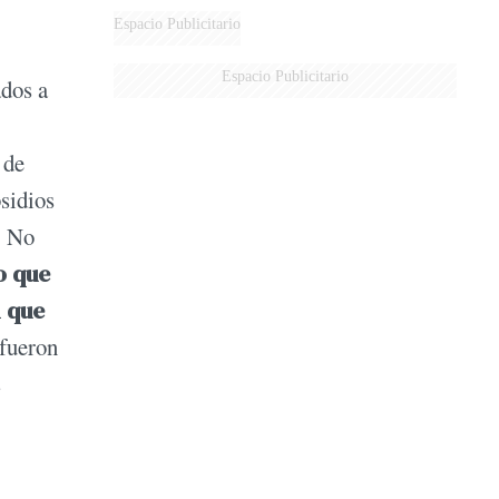
Espacio Publicitario
Espacio Publicitario
ados a
 de
bsidios
. No
o que
l que
 fueron
s