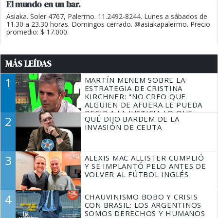
El mundo en un bar.
Asiaka. Soler 4767, Palermo. 11.2492-8244. Lunes a sábados de
11.30 a 23.30 horas. Domingos cerrado. @asiakapalermo. Precio
promedio: $ 17.000.
MÁS LEÍDAS
1
MARTÍN MENEM SOBRE LA
ESTRATEGIA DE CRISTINA
KIRCHNER: "NO CREO QUE
ALGUIEN DE AFUERA LE PUEDA
DECIR A LA JUSTICIA LO QUE
2
QUÉ DIJO BARDEM DE LA
TIENE QUE HACER"
INVASIÓN DE CEUTA
3
ALEXIS MAC ALLISTER CUMPLIÓ
Y SE IMPLANTÓ PELO ANTES DE
VOLVER AL FÚTBOL INGLÉS
4
CHAUVINISMO BOBO Y CRISIS
CON BRASIL: LOS ARGENTINOS
SOMOS DERECHOS Y HUMANOS