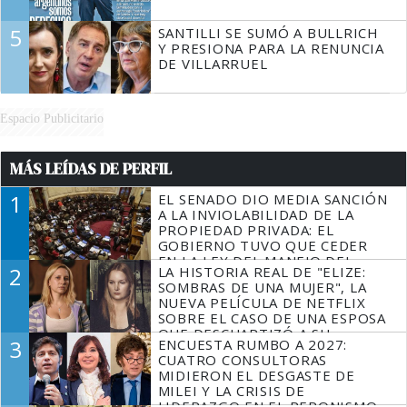
5
SANTILLI SE SUMÓ A BULLRICH
Y PRESIONA PARA LA RENUNCIA
DE VILLARRUEL
Espacio Publicitario
MÁS LEÍDAS DE PERFIL
1
EL SENADO DIO MEDIA SANCIÓN
A LA INVIOLABILIDAD DE LA
PROPIEDAD PRIVADA: EL
GOBIERNO TUVO QUE CEDER
EN LA LEY DEL MANEJO DEL
2
LA HISTORIA REAL DE "ELIZE:
FUEGO
SOMBRAS DE UNA MUJER", LA
NUEVA PELÍCULA DE NETFLIX
SOBRE EL CASO DE UNA ESPOSA
QUE DESCUARTIZÓ A SU
3
ENCUESTA RUMBO A 2027:
MARIDO
CUATRO CONSULTORAS
MIDIERON EL DESGASTE DE
MILEI Y LA CRISIS DE
LIDERAZGO EN EL PERONISMO