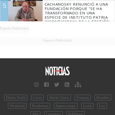
5
CACHANOSKY RENUNCIÓ A UNA
FUNDACIÓN PORQUE "SE HA
TRANSFORMADO EN UNA
ESPECIE DE INSTITUTO PATRIA
INCONDICIONAL DE LA GESTIÓN
DE MILEI"
Espacio Publicitario
Espacio Publicitario
Diario Perfil
Caras
Marie Claire
Fortuna
Hombre
Weekend
Parabrisas
Supercampo
Look
Luz
Mía
Lunateen
BATimes