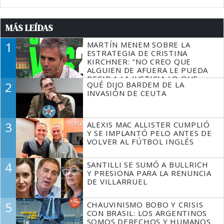
MÁS LEÍDAS
1
MARTÍN MENEM SOBRE LA
ESTRATEGIA DE CRISTINA
KIRCHNER: "NO CREO QUE
ALGUIEN DE AFUERA LE PUEDA
DECIR A LA JUSTICIA LO QUE
2
QUÉ DIJO BARDEM DE LA
TIENE QUE HACER"
INVASIÓN DE CEUTA
3
ALEXIS MAC ALLISTER CUMPLIÓ
Y SE IMPLANTÓ PELO ANTES DE
VOLVER AL FÚTBOL INGLÉS
4
SANTILLI SE SUMÓ A BULLRICH
Y PRESIONA PARA LA RENUNCIA
DE VILLARRUEL
5
CHAUVINISMO BOBO Y CRISIS
CON BRASIL: LOS ARGENTINOS
SOMOS DERECHOS Y HUMANOS